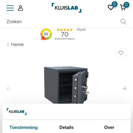
0
0
Ruim 50 jaar ervaring
Home
Toestemming
Details
Over