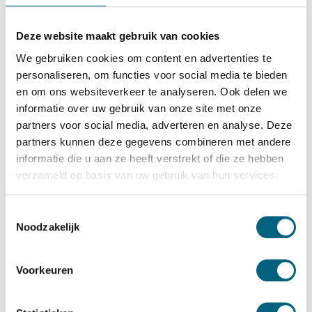
Salvus
Salvus Bergamo 1 EL
Deze website maakt gebruik van cookies
Bekijk alles Inbraakwerende Kluis
We gebruiken cookies om content en advertenties te
personaliseren, om functies voor social media te bieden
4.651,-
en om ons websiteverkeer te analyseren. Ook delen we
Op voorraad: .
informatie over uw gebruik van onze site met onze
Bekijk de reviews
partners voor social media, adverteren en analyse. Deze
partners kunnen deze gegevens combineren met andere
Hoogstaande officieel ECB-S gecertificeerde brand en
informatie die u aan ze heeft verstrekt of die ze hebben
inbraakwerende kluis in de klasse 4 / grade IV / CEN IV
verzameld op basis van uw gebruik van hun services.
conform EN 1143-1 en brandwerend gecertificeerd in de
klasse LFS 30 P conform EN 15659 (30 minuten
Toestemmingsselectie
Noodzakelijk
brandwering voor papier)....
Toon meer
Betrouwbaar & veilig betalen
Voorkeuren
Meerprijs installeren begane grond of op etage met