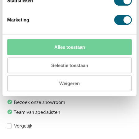
Statistieken
lift:
Ja (+€169,00)
Marketing
Meerprijs installeren op 1e etage via trap:
Ja (+€330,00)
Alles toestaan
Ik installeer de kluis graag zelf:
Selectie toestaan
Ja, levering tot aan uw voordeur
Weigeren
24/7 bereikbaar
Bezoek onze showroom
Team van specialisten
Vergelijk