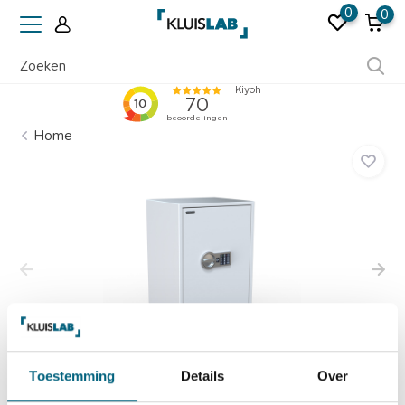
0
0
Ruim 50 jaar ervaring
Home
Toestemming
Details
Over