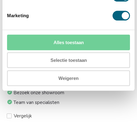
Ja (+€169,00)
Marketing
Meerprijs installeren op 1e etage via trap:
Ja (+€249,00)
Alles toestaan
Ik installeer de kluis graag zelf:
Ja, levering tot aan uw voordeur
Selectie toestaan
Weigeren
24/7 bereikbaar
Bezoek onze showroom
Team van specialisten
Vergelijk