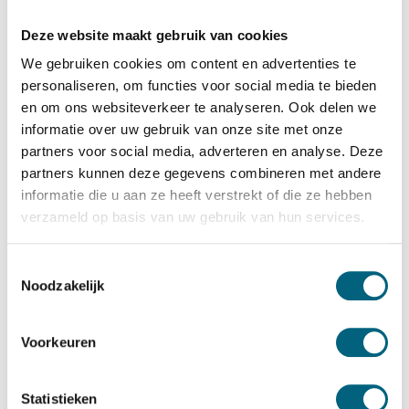
Salvus
Salvus Monza 3 EL
Deze website maakt gebruik van cookies
Bekijk alles Inbraakwerende Kluis
We gebruiken cookies om content en advertenties te
personaliseren, om functies voor social media te bieden
863,-
en om ons websiteverkeer te analyseren. Ook delen we
informatie over uw gebruik van onze site met onze
Op voorraad: .
partners voor social media, adverteren en analyse. Deze
Bekijk de reviews
partners kunnen deze gegevens combineren met andere
informatie die u aan ze heeft verstrekt of die ze hebben
Officieel ECB-S gecertificeerde inbraakwerende kluis in de
verzameld op basis van uw gebruik van hun services.
klasse S2 / grade S2 / CEN S2 conform EN 14450.
Standaard uitgevoerd met een electronisch codeslot....
Toestemmingsselectie
Toon meer
Noodzakelijk
Betrouwbaar & veilig betalen
Voorkeuren
Meerprijs installeren begane grond of op etage met
Statistieken
lift: