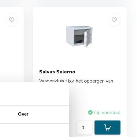
Salvus Salerno
1
Wapenkluis t.b.v. het opbergen van
pistolen en m...
voorraad
Vergelijk
Op voorraad
Over
415,-