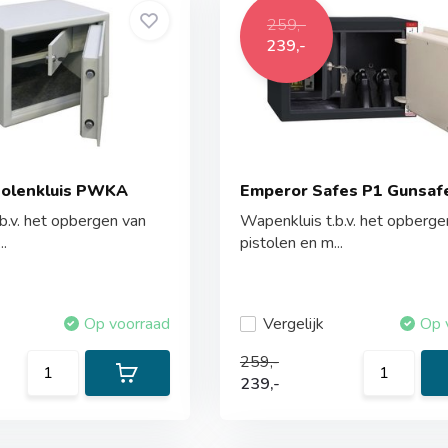
259,-
239,-
tolenkluis PWKA
Emperor Safes P1 Gunsaf
b.v. het opbergen van
Wapenkluis t.b.v. het opberge
..
pistolen en m...
Op voorraad
Vergelijk
Op 
259,-
239,-