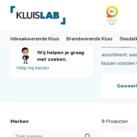
Team van specialisten
Ruim 50 jaar ervaring
Er
Geweerk
Wapenkluis
Inbraakwerende Kluis
Brandwerende Kluis
Sleutel
Geweerkluizen | 
Wij helpen je graag
assortiment, waa
met zoeken.
kluizen voorzien
Help mij kiezen
Geweerk
Merken
9
Producten