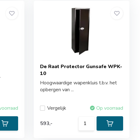
De Raat Protector Gunsafe WPK-
10
1
Hoogwaardige wapenkluis t.b.v. het
opbergen van ...
voorraad
Vergelijk
Op voorraad
593,-