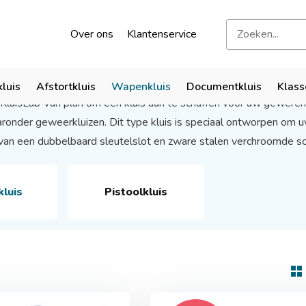
kend door verzekeraars
Bezoek onze showroom
Over ons
Klantenservice
luis
kluis
Afstortkluis
Wapenkluis
Documentkluis
Klass
KluisLab Van plan om een kluis aan te schaffen voor uw geweren?
ronder geweerkluizen. Dit type kluis is speciaal ontworpen om uw 
 van een dubbelbaard sleutelslot en zware stalen verchroomde s
luis
Pistoolkluis