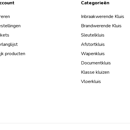
account
Categorieën
reren
Inbraakwerende Kluis
estellingen
Brandwerende Kluis
ckets
Sleutelkluis
rlanglijst
Afstortkluis
ijk producten
Wapenkluis
Documentkluis
Klasse kluizen
Vloerkluis