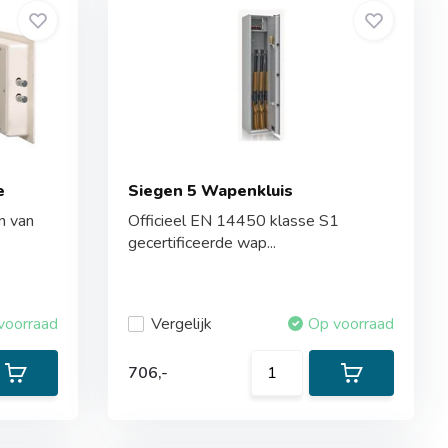
e
Siegen 5 Wapenkluis
n van
Officieel EN 14450 klasse S1
gecertificeerde wap...
voorraad
Vergelijk
Op voorraad
706,-