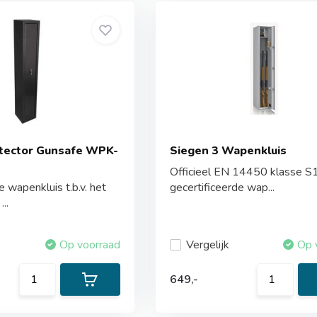
otector Gunsafe WPK-
Siegen 3 Wapenkluis
Officieel EN 14450 klasse S
wapenkluis t.b.v. het
gecertificeerde wap...
..
Op voorraad
Vergelijk
Op 
649,-