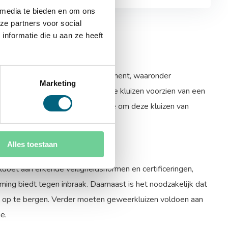
 media te bieden en om ons
ze partners voor social
nformatie die u aan ze heeft
lende
wapenkluizen
in het assortiment, waaronder
Marketing
g in op te bergen. Hierbij zijn de kluizen voorzien van een
ra beveiliging. Heeft u interesse om deze kluizen van
Alles toestaan
oldoet aan erkende veiligheidsnormen en certificeringen,
rming biedt tegen inbraak. Daarnaast is het noodzakelijk dat
in op te bergen. Verder moeten geweerkluizen voldoen aan
e.