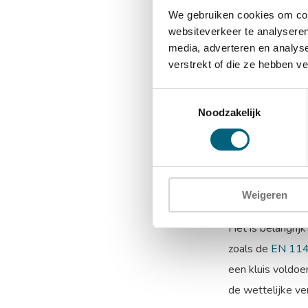
We gebruiken cookies om cont
websiteverkeer te analyseren
media, adverteren en analys
verstrekt of die ze hebben v
Geweerkl
Toestemmingsselectie
Van plan om ee
Noodzakelijk
geweerkluizen. D
dubbelbaard sleu
dichtbij te beki
De verei
Weigeren
Het is belangrij
zoals de
EN 11
een kluis voldoe
de wettelijke ve