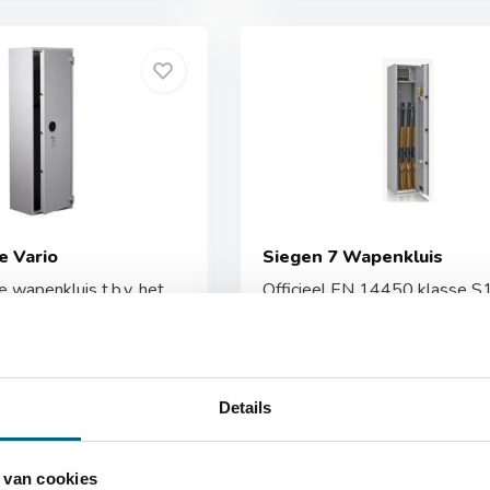
e Vario
Siegen 7 Wapenkluis
wapenkluis t.b.v. het
Officieel EN 14450 klasse S
..
gecertificeerde wap...
Op voorraad
Vergelijk
Op 
Details
788,-
 van cookies