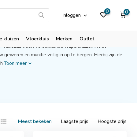
9,9
0
0
Inloggen
e kluizen
Vloerkluis
Merken
Outlet
 KluisLab heeft verschillende wapenkluizen in het
geweren en munitie veilig in op te bergen. Hierbij zijn de
ch
Toon meer
Meest bekeken
Laagste prijs
Hoogste prijs