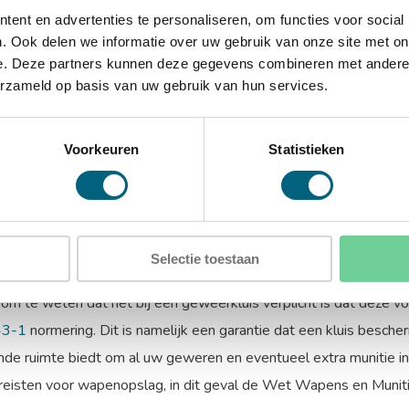
ent en advertenties te personaliseren, om functies voor social
. Ook delen we informatie over uw gebruik van onze site met on
e. Deze partners kunnen deze gegevens combineren met andere i
erzameld op basis van uw gebruik van hun services.
uizen | KluisLab
n
kluis
aan te schaffen voor uw geweren? KluisLab heeft verschil
Voorkeuren
Statistieken
it type kluis is speciaal ontworpen om uw geweren en munitie veili
telslot en zware stalen verchroomde schoten die zorgen voor ext
jken? Kom dan langs in onze showroom.
sten van een geweerkluis
Selectie toestaan
k om te weten dat het bij een geweerkluis verplicht is dat deze v
43-1
normering. Dit is namelijk een garantie dat een kluis besche
nde ruimte biedt om al uw geweren en eventueel extra munitie 
reisten voor wapenopslag, in dit geval de Wet Wapens en Muniti