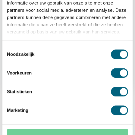
informatie over uw gebruik van onze site met onze
partners voor social media, adverteren en analyse. Deze
partners kunnen deze gegevens combineren met andere
informatie die u aan ze heeft verstrekt of die ze hebben
verzameld op basis van uw gebruik van hun services.
Woensdag 28 Mei 2025
Toestemmingsselectie
Noodzakelijk
Elektronische kluis resetten: wat te doen om
weer toegang te krijgen?
Voorkeuren
Artikel verder lezen
Statistieken
Tags:
Marketing
5
van
13
artikelen
Laad meer artikelen