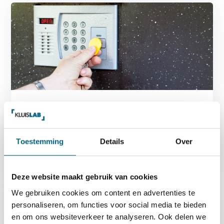
Vrijdag 22 Augustus 2025
Kluis batterij leeg. Hoe voorkom en los ik dit
op?
Toestemming
Details
Over
Artikel verder lezen
Deze website maakt gebruik van cookies
We gebruiken cookies om content en advertenties te
personaliseren, om functies voor social media te bieden
en om ons websiteverkeer te analyseren. Ook delen we