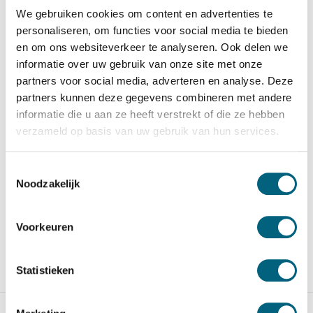
We gebruiken cookies om content en advertenties te
personaliseren, om functies voor social media te bieden
en om ons websiteverkeer te analyseren. Ook delen we
informatie over uw gebruik van onze site met onze
partners voor social media, adverteren en analyse. Deze
Chubbsafes DuoGuard
Chubbsafes DuoGuard
partners kunnen deze gegevens combineren met andere
G2 150 EL
G2 115 EL
informatie die u aan ze heeft verstrekt of die ze hebben
Officieel ECB-S
Officieel ECB-S
verzameld op basis van uw gebruik van hun services.
gecertificeerde brand en
gecertificeerde brand en
inbraak...
inbraak...
Toestemmingsselectie
Op voorraad
Op voorraad
Noodzakelijk
4.799,-
4.549,-
Voorkeuren
Statistieken
Vergelijk
Vergelijk