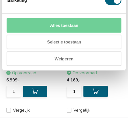
Marketing
Alles toestaan
Chubbsafes DuoGuard
Chubbsafes DuoGuard
Selectie toestaan
G2 290 KL
G2 115 KL
Officieel ECB-S
Officieel ECB-S
gecertificeerde brand en
gecertificeerde brand en
Weigeren
inbraak...
inbraak...
Op voorraad
Op voorraad
6.999,-
4.169,-
Vergelijk
Vergelijk