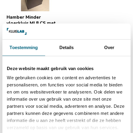
Hamber Minder
vloerkluis MI 8 CS met
ci...
Hamber Minder vloerkluis.
Aanbevolen verzeker...
Toestemming
Details
Over
Op voorraad
1.490,-
1.390,-
Deze website maakt gebruik van cookies
We gebruiken cookies om content en advertenties te
personaliseren, om functies voor social media te bieden
en om ons websiteverkeer te analyseren. Ook delen we
Vergelijk
informatie over uw gebruik van onze site met onze
partners voor social media, adverteren en analyse. Deze
partners kunnen deze gegevens combineren met andere
informatie die u aan ze heeft verstrekt of die ze hebben
verzameld op basis van uw gebruik van hun services.
Geïnteresseerd in een vloerkluis? Daarvoor kunt