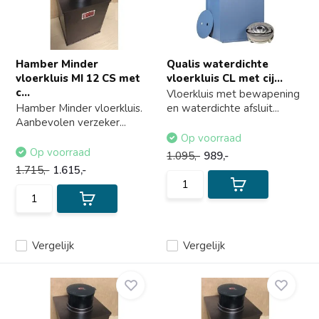
Hamber Minder
Qualis waterdichte
vloerkluis MI 12 CS met
vloerkluis CL met cij...
c...
Vloerkluis met bewapening
Hamber Minder vloerkluis.
en waterdichte afsluit...
Aanbevolen verzeker...
Op voorraad
Op voorraad
1.095,-
989,-
1.715,-
1.615,-
Vergelijk
Vergelijk