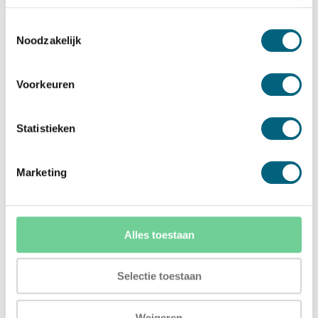
u terecht bij KluisLab. Hier vindt u
Toestemmingsselectie
ingebouwde
Qualis
vloerkluizen van uitstekende
Noodzakelijk
kwaliteit. Hierin kunt u uw spullen veilig
opbergen en voorkomt u dat uw eigendommen
Voorkeuren
verloren gaan bij brand en diefstal. Wanneer u
dit type brandkast van dichtbij wilt bekijken,
Statistieken
wordt u aangeraden om in de winkel langs te
komen.
Marketing
De voordelen van het inbouwen van een
vloerkluis
Het plaatsen van een vloerkluis in uw ruimte
brengt naast extra veiligheid van uw
Alles toestaan
eigendommen ook een aantal andere
voordelen met zich mee:
Selectie toestaan
Onopvallend
: Een vloerkluis is heel
Weigeren