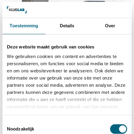
Toestemming
Details
Over
Qualis S2 size 3
Qualis I size 3
Kwalitatief hoogstaande
Absolute topkwaliteit
officieel ECB-S gecertif...
officieel ECB-S gecertific...
Deze website maakt gebruik van cookies
We gebruiken cookies om content en advertenties te
Op voorraad
Op voorraad
personaliseren, om functies voor social media te bieden
605,-
1.049,-
850,-
en om ons websiteverkeer te analyseren. Ook delen we
informatie over uw gebruik van onze site met onze
partners voor social media, adverteren en analyse. Deze
partners kunnen deze gegevens combineren met andere
informatie die u aan ze heeft verstrekt of die ze hebben
verzameld op basis van uw gebruik van hun services.
Vergelijk
Vergelijk
Toestemmingsselectie
Noodzakelijk