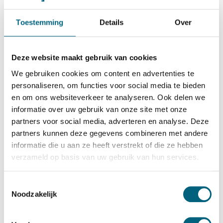
Qualis
Qualis S2 size 5
Toestemming
Details
Over
Bekijk alles Inbraakwerende Kluis
799,-
Deze website maakt gebruik van cookies
Op voorraad: 3-4 weken
We gebruiken cookies om content en advertenties te
personaliseren, om functies voor social media te bieden
Beschikbaar in de winkel:
Beschikbaarheid
controleren
en om ons websiteverkeer te analyseren. Ook delen we
informatie over uw gebruik van onze site met onze
Bekijk de reviews
partners voor social media, adverteren en analyse. Deze
partners kunnen deze gegevens combineren met andere
Kwalitatief hoogstaade officieel ECB-S gecertificeerde
informatie die u aan ze heeft verstrekt of die ze hebben
inbraakwerende kluis in de klasse S2 / grade S2 / CEN S2
verzameld op basis van uw gebruik van hun services.
conform EN 14450. Standaard uitgevoerd met een
dubbelbaard sleutelslot, optioneel te vervangen voor een
Toestemmingsselectie
electronisch codeslot....
Toon meer
Noodzakelijk
Betrouwbaar & veilig betalen