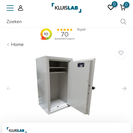
0
0
Ruim 50 jaar ervaring
Home