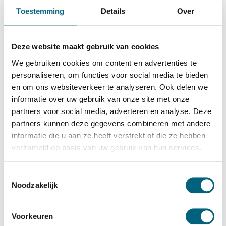
Qualis
Toestemming
Details
Over
Qualis S2 size 4
Bekijk alles Inbraakwerende Kluis
Deze website maakt gebruik van cookies
756,-
We gebruiken cookies om content en advertenties te
Op voorraad
personaliseren, om functies voor social media te bieden
en om ons websiteverkeer te analyseren. Ook delen we
Bekijk de reviews
informatie over uw gebruik van onze site met onze
partners voor social media, adverteren en analyse. Deze
Kwalitatief hoogstaande officieel ECB-S gecertificeerde
partners kunnen deze gegevens combineren met andere
inbraakwerende kluis in de klasse S2 / grade S2 / CEN S2
informatie die u aan ze heeft verstrekt of die ze hebben
conform EN 14450. Standaard uitgevoerd met een
verzameld op basis van uw gebruik van hun services.
dubbelbaard sleutelslot, optioneel te vervangen voor een
electronisch codeslot....
Toon meer
Toestemmingsselectie
Noodzakelijk
Betrouwbaar & veilig betalen
Voorkeuren
Meerprijs installeren begane grond of op etage met