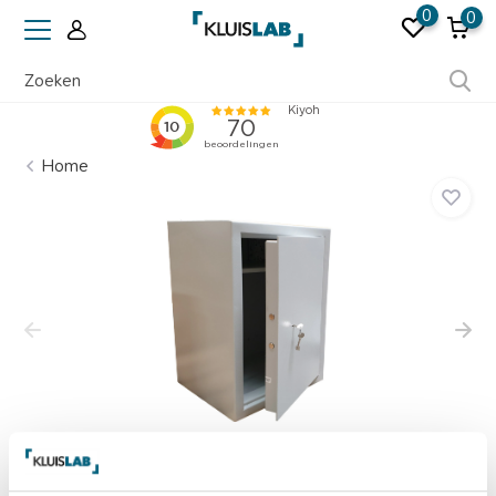
0
0
Ruim 50 jaar ervaring
Home