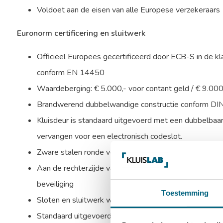
Voldoet aan de eisen van alle Europese verzekeraars
Euronorm certificering en sluitwerk
Officieel Europees gecertificeerd door ECB-S in de k
conform EN 14450
Waardeberging: € 5.000,- voor contant geld / € 9.00
Brandwerend dubbelwandige constructie conform DI
Kluisdeur is standaard uitgevoerd met een dubbelbaard
vervangen voor een electronisch codeslot.
Zware stalen ronde verchroomde schoten aan bovenzijd
Aan de rechterzijde valt een blinde schoot in de sponn
beveiliging
Toestemming
Sloten en sluitwerk worden beschermd door mangaans
Standaard uitgevoerd met 1 in hoogte verstelbaar ui