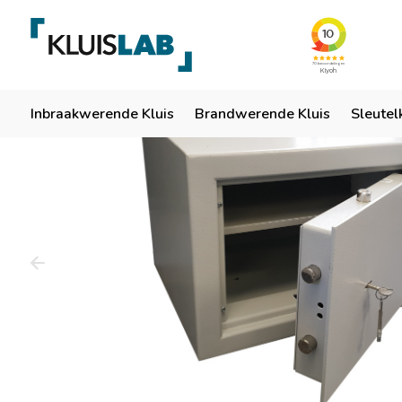
Team van specialisten
Ruim 50 jaar ervaring
Er
Home
Inbraakwerende Kluis
Brandwerende Kluis
Sleutel