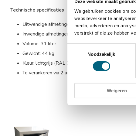
Deze website maakt gebruik
Technische specificaties
We gebruiken cookies om cont
websiteverkeer te analyseren
Uitwendige afmetingen: 330 x 450 x 385 mm (HxBx
media, adverteren en analys
verstrekt of die ze hebben v
Inwendige afmetingen: 270 x 400 x 292 mm (HxBxD
Volume: 31 liter
Toestemmingsselectie
Gewicht: 44 kg
Noodzakelijk
Kleur: lichtgrijs (RAL 7035)
Te verankeren via 2 ankergaten in de bodem en 2 ank
Weigeren