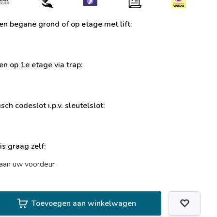
ren begane grond of op etage met lift:
ren op 1e etage via trap:
sch codeslot i.p.v. sleutelslot:
uis graag zelf:
t aan uw voordeur
Toevoegen aan winkelwagen