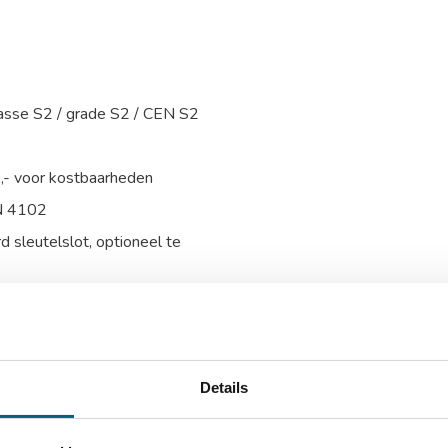
lasse S2 / grade S2 / CEN S2
0,- voor kostbaarheden
N 4102
 sleutelslot, optioneel te
e, onderzijde en linkerzijde
ing van de kluis voor extra
Details
talen harde platen
tneembaar legbord