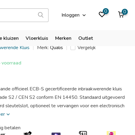
9,9
0
0
Inloggen
size 1
e kluizen
Vloerkluis
Merken
Outlet
kwerende Kluis
Merk:
Qualis
Vergelijk
 voorraad
aande officieel ECB-S gecertificeerde inbraakwerende kluis
grade S2 / CEN S2 conform EN 14450. Standaard uitgevoerd
d sleutelslot, optioneel te vervangen voor een electronisch
eer
ig betalen