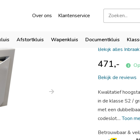
kend door verzekeraars
Bezoek onze showroom
Over ons
Klantenservice
Qualis S2 
kluis
Afstortkluis
Wapenkluis
Documentkluis
Klass
Bekijk alles Inbraa
471,-
Op
Bekijk de reviews
Kwalitatief hoogst
in de klasse S2 / 
met een dubbelbaar
codeslot....
Toon m
Betrouwbaar & veil