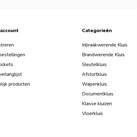
 account
Categorieën
treren
Inbraakwerende Kluis
bestellingen
Brandwerende Kluis
tickets
Sleutelkluis
verlanglijst
Afstortkluis
lijk producten
Wapenkluis
Documentkluis
Klasse kluizen
Vloerkluis