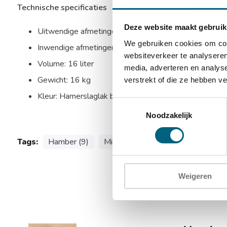
Technische specificaties
Deze website maakt gebruik
Uitwendige afmetingen: 355 x 255 x 255 mm (HxBx
We gebruiken cookies om cont
Inwendige afmetingen: 251 x 251 x 251 mm (HxBxD
websiteverkeer te analyseren
Volume: 16 liter
media, adverteren en analys
Gewicht: 16 kg
verstrekt of die ze hebben v
Kleur: Hamerslaglak bruin
Toestemmingsselectie
Noodzakelijk
Tags:
Hamber (9)
Minder (9)
sleutelslot (3)
v
Weigeren