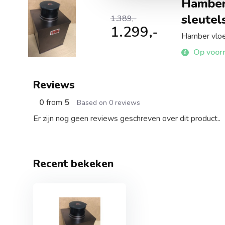
Hamber 
sleutel
1.389,-
1.299,-
Hamber vloer
Op voorr
Reviews
0
from
5
Based on 0 reviews
Er zijn nog geen reviews geschreven over dit product..
Recent bekeken