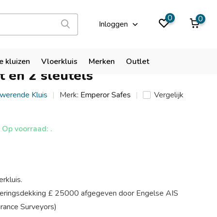
9,9
0
0
Inloggen
nder vloerkluis met
e kluizen
Vloerkluis
Merken
Outlet
t en 2 sleutels
kwerende Kluis
Merk:
Emperor Safes
Vergelijk
Op voorraad: .
rkluis.
eringsdekking £ 25000 afgegeven door Engelse AIS
urance Surveyors)