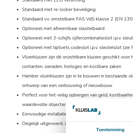
Standaard met LED verlichting
Standaard met re-locker beveiliging
Standaard v.v. omstelbare FAS VdS klasse 2 (EN 1300
Optioneel met afneembaar sleutelbaard
Optioneel met 3-schijfs cijfercombinatieslot i.p.v. sleu
Optioneel met tiptoets codeslot i.p.v. sleutelslot (zie
Vloerkluizen zijn dé onzichtbare kluizen geschikt voor 
contanten, sieraden, horloges en kostbare zaken
Hamber vloerkluizen zijn in te bouwen in bestaande vl
ontwerp van een verbouwing of nieuwbouw
Perfect voor het veilig opbergen van geld, kostbaar
waardevolle objecten
Eenvoudige installatie
Degelijk uitgevoerd, onzichtbaar in te bouwen
Toestemming