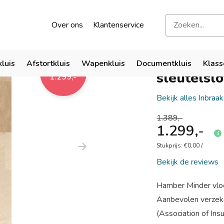
kend door verzekeraars
Bezoek onze showroom
Over ons
Klantenservice
Hamber Mi
kluis
Afstortkluis
Wapenkluis
Documentkluis
Klass
1.389,-
sleutelslo
1.299,-
Bekijk alles Inbraa
1.389,-
1.299,-
Stukprijs:
€0,00
/
Bekijk de reviews
Hamber Minder vloe
Aanbevolen verzek
(Association of Ins