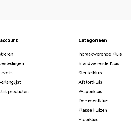
 account
Categorieën
treren
Inbraakwerende Kluis
bestellingen
Brandwerende Kluis
tickets
Sleutelkluis
verlanglijst
Afstortkluis
lijk producten
Wapenkluis
Documentkluis
Klasse kluizen
Vloerkluis