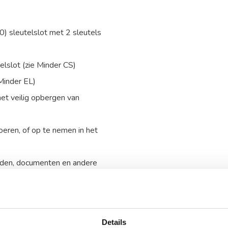
) sleutelslot met 2 sleutels
telslot (zie Minder CS)
 Minder EL)
het veilig opbergen van
oeren, of op te nemen in het
heden, documenten en andere
Details