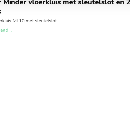
Minder vloerkluis met sleutelslot en 
s
kluis MI 10 met sleutelslot
aad: .