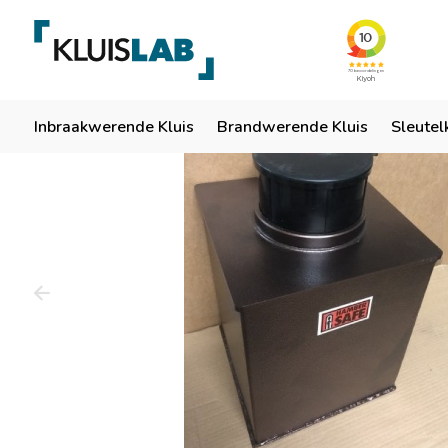
Team van specialisten
Ruim 50 jaar ervaring
Er
Home
Inbraakwerende Kluis
Brandwerende Kluis
Sleutel