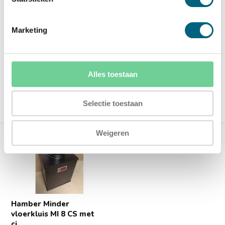
e...
Hamber Minder vloerkluis.
Hamber Minder vloerkluis.
Aanbevolen verzeker...
Aanbevolen verzeker...
Marketing
Op voorraad
Op voorraad
1.490,-
1.390,-
1.565,-
1.465,-
Alles toestaan
Selectie toestaan
Vergelijk
Vergelijk
Weigeren
Hamber Minder
vloerkluis MI 8 CS met
ci...