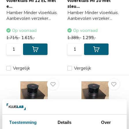
vloerkluis MI 12 EL met
vloerkluis MI 10 met
e...
sleu...
Hamber Minder vloerkluis.
Hamber Minder vloerkluis.
Aanbevolen verzeker...
Aanbevolen verzeker...
Op voorraad
Op voorraad
1.715,-
1.615,-
1.389,-
1.299,-
Vergelijk
Vergelijk
Hamber Minder
Hamber Minder
Toestemming
Details
Over
vloerkluis MI 10 CS met
vloerkluis MI 12 met