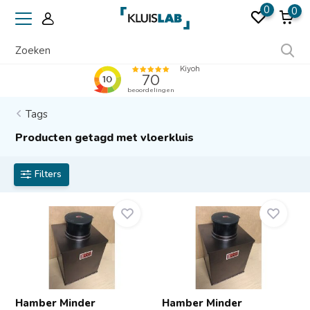
0
0
Erkend door verzekeraars
Tags
Producten getagd met vloerkluis
Filters
Hamber Minder
Hamber Minder