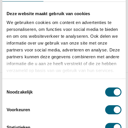
c...
sleu...
Hamber Minder vloerkluis.
Hamber Minder vloerkluis.
Deze website maakt gebruik van cookies
Aanbevolen verzeker...
Aanbevolen verzeker...
We gebruiken cookies om content en advertenties te
Op voorraad
Op voorraad
personaliseren, om functies voor social media te bieden
1.565,-
1.465,-
1.535,-
1.445,-
en om ons websiteverkeer te analyseren. Ook delen we
informatie over uw gebruik van onze site met onze
partners voor social media, adverteren en analyse. Deze
partners kunnen deze gegevens combineren met andere
informatie die u aan ze heeft verstrekt of die ze hebben
Vergelijk
Vergelijk
verzameld op basis van uw gebruik van hun services.
Toestemmingsselectie
Noodzakelijk
Voorkeuren
Hamber Minder
Hamber Minder
vloerkluis MI 10 EL met
vloerkluis MI 8 EL met e...
Statistieken