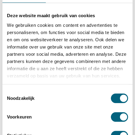
Chubbsafes
Chubbsafes DuoGuard G2 65 EL
Deze website maakt gebruik van cookies
Bekijk alles Inbraakwerende Kluis
We gebruiken cookies om content en advertenties te
personaliseren, om functies voor social media te bieden
3.449,-
en om ons websiteverkeer te analyseren. Ook delen we
Op voorraad: .
informatie over uw gebruik van onze site met onze
Bekijk de reviews
partners voor social media, adverteren en analyse. Deze
partners kunnen deze gegevens combineren met andere
Officieel ECB-S gecertificeerde brand en inbraakwerende
informatie die u aan ze heeft verstrekt of die ze hebben
kluis in de klasse 2 / grade II / CEN 2 conform EN 1143-1
verzameld op basis van uw gebruik van hun services.
en brandwerend gecertificeerd in de klasse 90 paper
conform NT Fire 017 (90 minuten brandwering voor
Toestemmingsselectie
Noodzakelijk
papier)....
Toon meer
Betrouwbaar & veilig betalen
Voorkeuren
Meerprijs installeren begane grond of op etage met