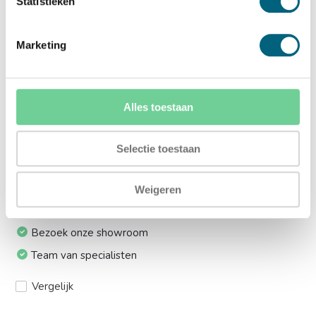
Statistieken
lift:
Ja (+€169,00)
Marketing
Meerprijs installeren op 1e etage via trap:
Ja (+€330,00)
Alles toestaan
Ik installeer de kluis graag zelf:
Selectie toestaan
Ja, levering tot aan uw voordeur
Weigeren
24/7 bereikbaar
Bezoek onze showroom
Team van specialisten
Vergelijk