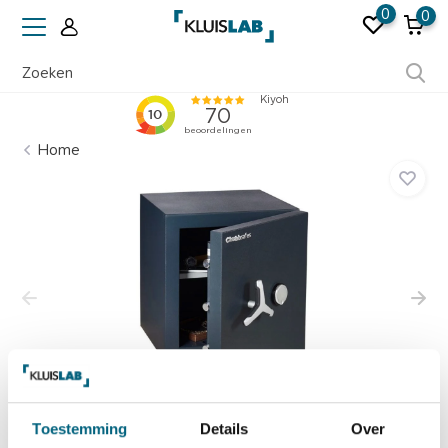
0
0
Ruim 50 jaar ervaring
Home
Toestemming
Details
Over