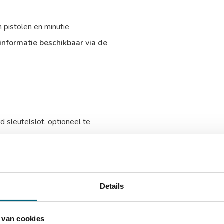
n pistolen en minutie
informatie beschikbaar via de
 sleutelslot, optioneel te
jde
ing van de kluis voor extra
Details
timent t.b.v. munitie
 van cookies