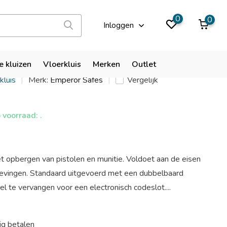
9,9
0
0
Inloggen
Safes P1 gunsafe
e kluizen
Vloerkluis
Merken
Outlet
kluis
Merk:
Emperor Safes
Vergelijk
voorraad: .
et opbergen van pistolen en munitie. Voldoet aan de eisen
gevingen. Standaard uitgevoerd met een dubbelbaard
eel te vervangen voor een electronisch codeslot....
ig betalen