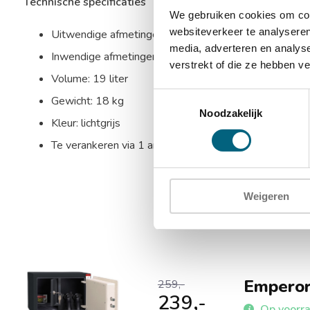
Technische specificaties
We gebruiken cookies om cont
websiteverkeer te analyseren
Uitwendige afmetingen: 250 x 350 x 260 mm (HxBx
media, adverteren en analys
Inwendige afmetingen: 244 x 344 x 215 mm (HxBxD
verstrekt of die ze hebben v
Volume: 19 liter
Toestemmingsselectie
Gewicht: 18 kg
Noodzakelijk
Kleur: lichtgrijs
Te verankeren via 1 ankergat in de bodem en 2 anker
Weigeren
Emperor
259,-
239,-
Op voorra