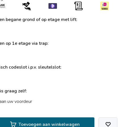
ren begane grond of op etage met lift:
ren op 1e etage via trap:
sch codeslot i.p.v. sleutelslot:
uis graag zelf:
t aan uw voordeur
Toevoegen aan winkelwagen