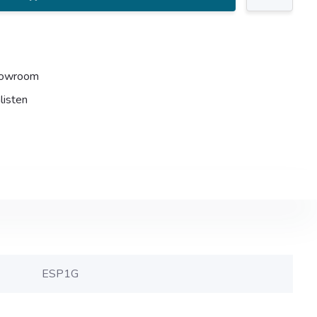
howroom
listen
ESP1G