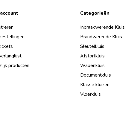
 account
Categorieën
treren
Inbraakwerende Kluis
bestellingen
Brandwerende Kluis
tickets
Sleutelkluis
verlanglijst
Afstortkluis
lijk producten
Wapenkluis
Documentkluis
Klasse kluizen
Vloerkluis