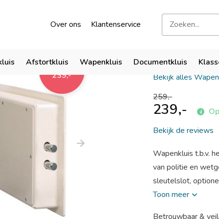
kend door verzekeraars
Bezoek onze showroom
Over ons
Klantenservice
Emperor 
kluis
Afstortkluis
Wapenkluis
Documentkluis
Klass
259,-
239,-
Bekijk alles Wapen
259,-
239,-
Op 
Bekijk de reviews
Wapenkluis t.b.v. h
van politie en wet
sleutelslot, option
Toon meer
Betrouwbaar & veil