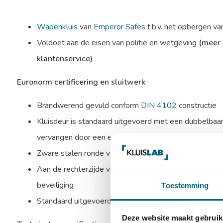
Wapenkluis
van
Emperor Safes
t.b.v. het opbergen va
Voldoet aan de eisen van politie en wetgeving
(meer 
klantenservice)
Euronorm certificering en sluitwerk
Brandwerend gevuld conform
DIN 4102
constructie
Kluisdeur is standaard uitgevoerd met een dubbelbaard
vervangen door een electronisch codeslot.
Zware stalen ronde verchroomde schoten aan linkerzi
Aan de rechterzijde valt een blinde schoot in de sponn
beveiliging
Toestemming
Standaard uitgevoerd met een afsluitbaar binnencompar
Deze website maakt gebruik