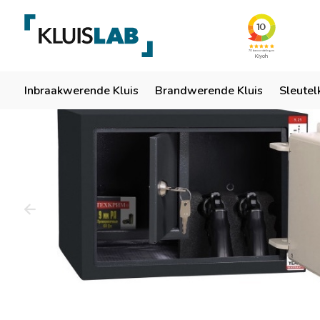
Team van specialisten
Ruim 50 jaar ervaring
Er
Home
Inbraakwerende Kluis
Brandwerende Kluis
Sleutel