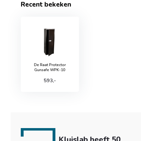
Recent bekeken
De Raat Protector
Gunsafe WPK-10
593,-
Kluislab heeft 50