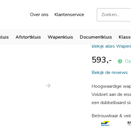
kend door verzekeraars
Bezoek onze showroom
Over ons
Klantenservice
De Raat 
kluis
Afstortkluis
Wapenkluis
Documentkluis
Klass
Bekijk alles Wapen
593,-
Op
Bekijk de reviews
Hoogwaardige wapen
Voldoet aan de eis
een dubbelbaard sle
Betrouwbaar & veil