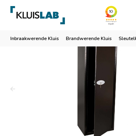
Team van specialisten
Ruim 50 jaar ervaring
Er
Home
Inbraakwerende Kluis
Brandwerende Kluis
Sleutel