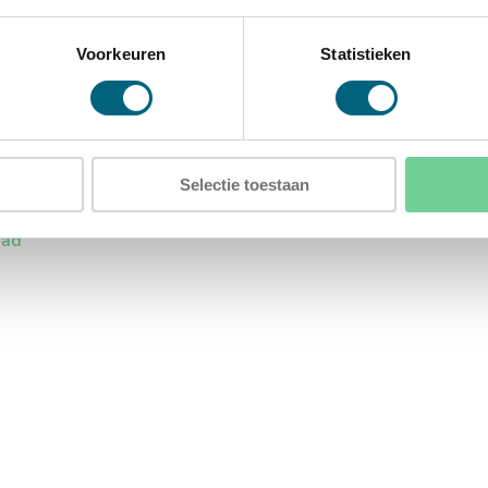
Voorkeuren
Statistieken
Selectie toestaan
 Protector Gunsafe WPK-10
aad