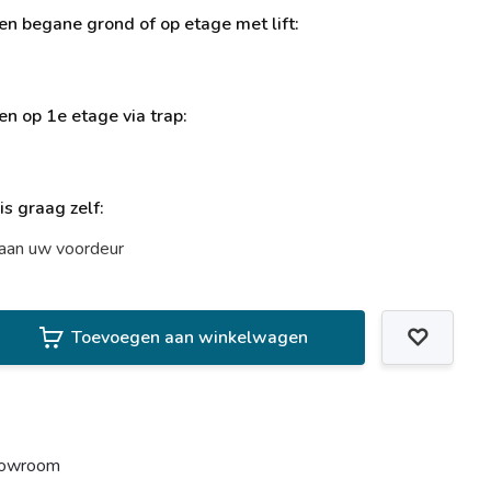
ren begane grond of op etage met lift:
ren op 1e etage via trap:
uis graag zelf:
t aan uw voordeur
Toevoegen aan winkelwagen
howroom