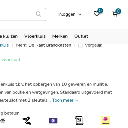
9,9
0
0
Inloggen
Protector Gunsafe WPK-10
e kluizen
Vloerkluis
Merken
Outlet
kluis
Merk:
De Raat Brandkasten
Vergelijk
 voorraad
kluis t.b.v. het opbergen van 10 geweren en munitie.
en van politie en wetgevingen. Standaard uitgevoerd met
utelslot met 2 sleutels....
Toon meer
ig betalen