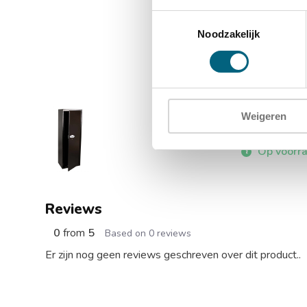
Toestemmingsselectie
Noodzakelijk
Weigeren
De Raat
593,-
Op voorr
Reviews
0
from
5
Based on 0 reviews
Er zijn nog geen reviews geschreven over dit product..