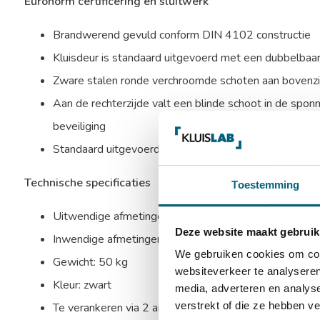
Euronorm certificering en sluitwerk
Brandwerend gevuld conform DIN 4102 constructie
Kluisdeur is standaard uitgevoerd met een dubbelbaard
Zware stalen ronde verchroomde schoten aan bovenzijd
Aan de rechterzijde valt een blinde schoot in de sponn
beveiliging
Standaard uitgevoerd met een afsluitbaar binnencompar
Technische specificaties
Toestemming
Uitwendige afmetingen: 1500 x 520 x 360 mm (HxB
Deze website maakt gebruik
Inwendige afmetingen: 1255 x 510 x 310 mm (HxBx
We gebruiken cookies om cont
Gewicht: 50 kg
websiteverkeer te analyseren
Kleur: zwart
media, adverteren en analys
verstrekt of die ze hebben v
Te verankeren via 2 ankergaten in de bodem en 2 ank