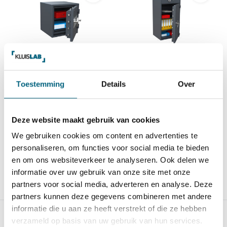
Salvus Bologna 46 KL
Salvus Tivoli 4 KL
Zeer degelijke officieel
Hoogstaande kwalitatieve
ECB-S gecertificeerde b...
officieel door ECB-S ge...
Toestemming
Details
Over
Op voorraad
Op voorraad
1.278,-
3.701,-
Deze website maakt gebruik van cookies
We gebruiken cookies om content en advertenties te
personaliseren, om functies voor social media te bieden
en om ons websiteverkeer te analyseren. Ook delen we
informatie over uw gebruik van onze site met onze
partners voor social media, adverteren en analyse. Deze
Vergelijk
Vergelijk
partners kunnen deze gegevens combineren met andere
informatie die u aan ze heeft verstrekt of die ze hebben
verzameld op basis van uw gebruik van hun services.