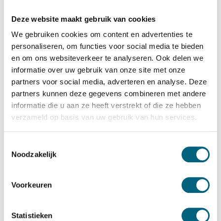
Salvus
Salvus Massa 5 EL
Deze website maakt gebruik van cookies
Bekijk alles Inbraakwerende Kluis
We gebruiken cookies om content en advertenties te
personaliseren, om functies voor social media te bieden
13.325,-
en om ons websiteverkeer te analyseren. Ook delen we
informatie over uw gebruik van onze site met onze
Op voorraad: .
partners voor social media, adverteren en analyse. Deze
Bekijk de reviews
partners kunnen deze gegevens combineren met andere
informatie die u aan ze heeft verstrekt of die ze hebben
Zware kwalitatieve officieel ECB-S gecertificeerde
verzameld op basis van uw gebruik van hun services.
inbraakwerende kluis in de klasse 5 / grade V / CEN 5
conform EN 1143-1. Standaard uitgevoerd met een
Toestemmingsselectie
electronisch codeslot....
Toon meer
Noodzakelijk
Betrouwbaar & veilig betalen
Voorkeuren
Meerprijs installeren begane grond of op etage met
Statistieken
lift: