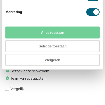
Ja (+€169,00)
Marketing
Meerprijs installeren op 1e etage via trap:
Ja (+€330,00)
Alles toestaan
Ik installeer de kluis graag zelf:
Ja, levering tot aan uw voordeur
Selectie toestaan
Weigeren
24/7 bereikbaar
Bezoek onze showroom
Team van specialisten
Vergelijk