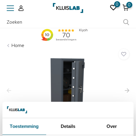
0
0
Ruim 50 jaar ervaring
Home
Toestemming
Details
Over