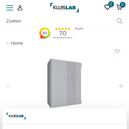
0
0
Ruim 50 jaar ervaring
Home