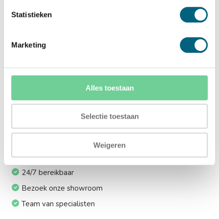
Ja (+€169,00)
Statistieken
Meerprijs installeren op 1e etage via trap:
Marketing
Ja (+€249,00)
Meerprijs electronisch codeslot i.p.v. sleutelslot:
Alles toestaan
Ja (+€299,00)
Ik installeer de kluis graag zelf:
Selectie toestaan
Ja, levering tot aan uw voordeur
Weigeren
24/7 bereikbaar
Bezoek onze showroom
Team van specialisten