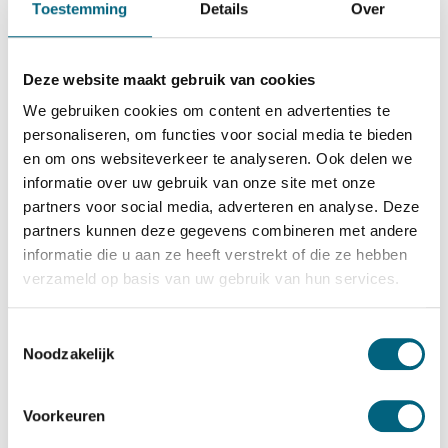
Toestemming
Details
Over
Wertheim
Wertheim EWS 1904
Bekijk alles Inbraakwerende Kluis
Deze website maakt gebruik van cookies
We gebruiken cookies om content en advertenties te
21.016,-
personaliseren, om functies voor social media te bieden
Op voorraad
en om ons websiteverkeer te analyseren. Ook delen we
Bekijk de reviews
informatie over uw gebruik van onze site met onze
partners voor social media, adverteren en analyse. Deze
Zeer zware kwalitatieve officieel ECB-S gecertificeerde
partners kunnen deze gegevens combineren met andere
inbraakwerende kluis in de klasse 5 / grade V / CEN 5
informatie die u aan ze heeft verstrekt of die ze hebben
conform EN 1143-1. Standaard uitgevoerd met twee
verzameld op basis van uw gebruik van hun services.
dubbelbaard sleutelsloten....
Toon meer
Toestemmingsselectie
Betrouwbaar & veilig betalen
Noodzakelijk
Voorkeuren
Meerprijs installeren begane grond of op etage met
lift: