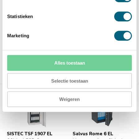
Hoogstaande officieel
Officieel ECB-S
gecertificeerde brand en i...
gecertificeerde brand en
inbraak...
Statistieken
Op voorraad
Op voorraad
6.093,-
Marketing
2.914,-
Alles toestaan
Vergelijk
Vergelijk
Selectie toestaan
Weigeren
SISTEC TSF 1907 EL
Salvus Rome 6 EL