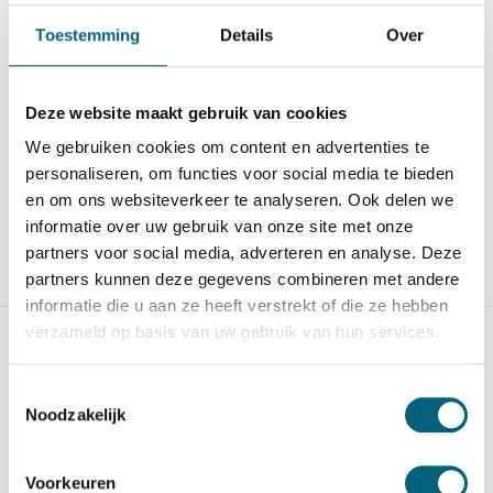
Defender III/2
595 EX
Toestemming
Details
Over
Conventionele officieel
Officieel ECB-S
ECB-S gecertificeerde br...
gecertificeerde brand- en
inbraa...
Op voorraad
Deze website maakt gebruik van cookies
Op voorraad
3.029,-
We gebruiken cookies om content en advertenties te
16.379,-
personaliseren, om functies voor social media te bieden
en om ons websiteverkeer te analyseren. Ook delen we
informatie over uw gebruik van onze site met onze
partners voor social media, adverteren en analyse. Deze
Vergelijk
Vergelijk
partners kunnen deze gegevens combineren met andere
informatie die u aan ze heeft verstrekt of die ze hebben
verzameld op basis van uw gebruik van hun services.
Toestemmingsselectie
Noodzakelijk
Qualis V size 5
SISTEC TSF 1007 EL
Voorkeuren