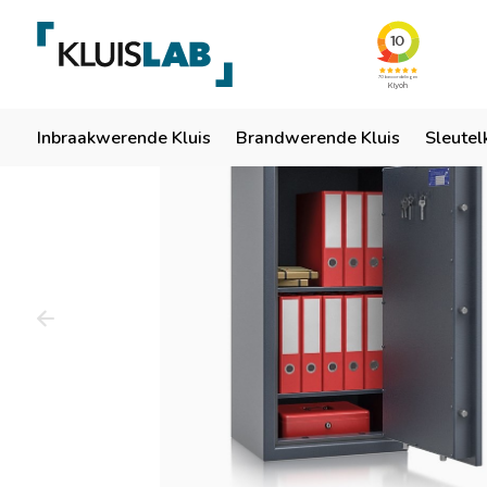
Team van specialisten
Ruim 50 jaar ervaring
Er
Home
Inbraakwerende Kluis
Brandwerende Kluis
Sleutel