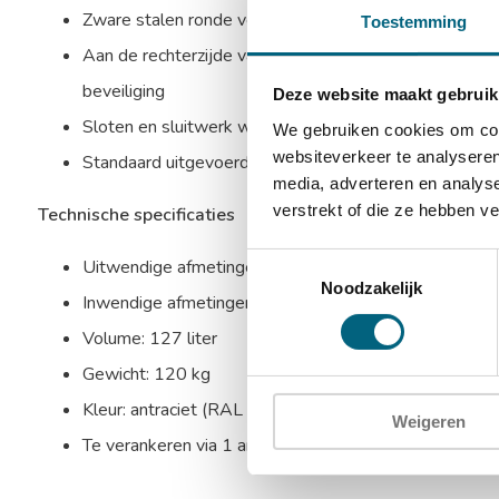
Zware stalen ronde verchroomde schoten aan bovenzijd
Toestemming
Aan de rechterzijde valt een blinde schoot in de sponn
beveiliging
Deze website maakt gebruik
Sloten en sluitwerk worden beschermd door mangaans
We gebruiken cookies om cont
websiteverkeer te analyseren
Standaard uitgevoerd met 2 in hoogte verstelbare u
media, adverteren en analys
verstrekt of die ze hebben v
Technische specificaties
Toestemmingsselectie
Uitwendige afmetingen: 1000 x 500 x 420 mm (HxB
Noodzakelijk
Inwendige afmetingen: 950 x 440 x 305 mm (HxBxD
Volume: 127 liter
Gewicht: 120 kg
Kleur: antraciet (RAL 7024)
Weigeren
Te verankeren via 1 ankergat in de bodem en 1 anker