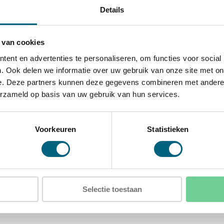
e, onderzijde en linkerzijde
Details
ing van de kluis voor extra
 van cookies
talen harde platen en relockers
ent en advertenties te personaliseren, om functies voor social
. Ook delen we informatie over uw gebruik van onze site met on
itneembare legborden
e. Deze partners kunnen deze gegevens combineren met andere i
erzameld op basis van uw gebruik van hun services.
xD)
Voorkeuren
Statistieken
)
Selectie toestaan
gat in de achterwand