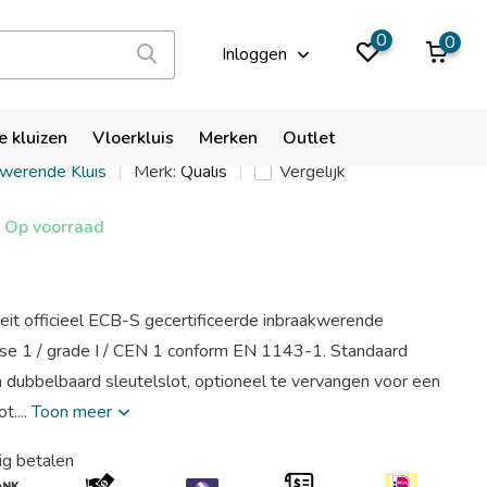
9,9
0
0
Inloggen
ize 6
e kluizen
Vloerkluis
Merken
Outlet
kwerende Kluis
Merk:
Qualis
Vergelijk
Op voorraad
eit officieel ECB-S gecertificeerde inbraakwerende
asse 1 / grade I / CEN 1 conform EN 1143-1. Standaard
 dubbelbaard sleutelslot, optioneel te vervangen voor een
t....
Toon meer
ig betalen