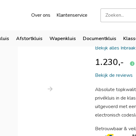
kend door verzekeraars
Bezoek onze showroom
Over ons
Klantenservice
Qualis I s
kluis
Afstortkluis
Wapenkluis
Documentkluis
Klass
Bekijk alles Inbraa
1.230,-
Bekijk de reviews
Absolute topkwalit
privékluis in de kl
uitgevoerd met een
electronisch codeslo
Betrouwbaar & veil