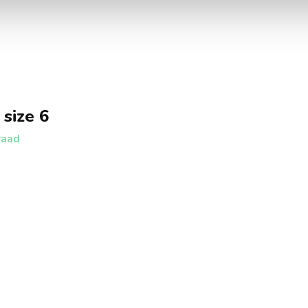
 size 6
raad