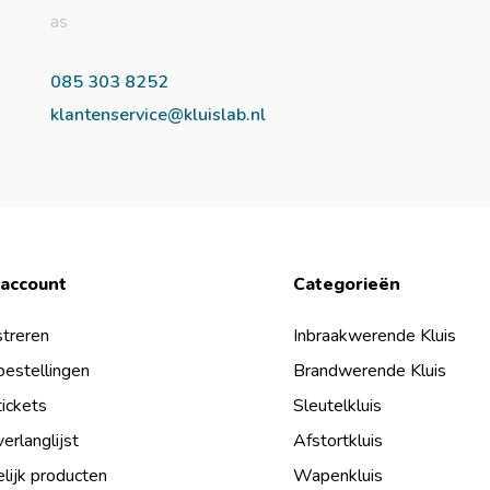
as
085 303 8252
klantenservice@kluislab.nl
 account
Categorieën
treren
Inbraakwerende Kluis
bestellingen
Brandwerende Kluis
tickets
Sleutelkluis
verlanglijst
Afstortkluis
lijk producten
Wapenkluis