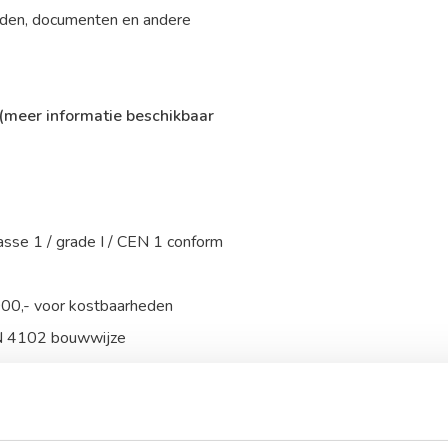
heden, documenten en andere
(meer informatie beschikbaar
asse 1 / grade I / CEN 1 conform
000,- voor kostbaarheden
IN 4102 bouwwijze
 sleutelslot, optioneel te
luisdetector of trilcontact.