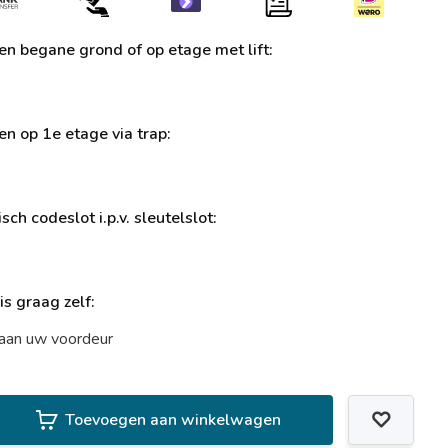
ren begane grond of op etage met lift:
ren op 1e etage via trap:
sch codeslot i.p.v. sleutelslot:
uis graag zelf:
t aan uw voordeur
Toevoegen aan winkelwagen