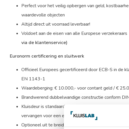
Perfect voor het veilig opbergen van geld, kostbaar
waardevolle objecten
Altijd direct uit voorraad leverbaar!
Voldoet aan de eisen van alle Europese verzekeraars
via de klantenservice)
Euronorm certificering en sluitwerk
Officieel Europees gecertificeerd door ECB-S in de kl
EN 1143-1
Waardeberging: € 10.000,- voor contant geld / € 25.
Brandwerend dubbelwandige constructie conform D
Kluisdeur is standaard uitgevoerd met een dubbelbaard
vervangen voor een electronisch codeslot.
Optioneel uit te breiden met een alarmbox, seimische k