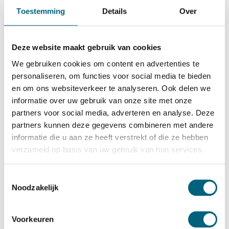
De Raat Brandkasten
Toestemming
Details
Over
De Raat DRS Euro Defender III/0
Bekijk alles Inbraakwerende Kluis
Deze website maakt gebruik van cookies
2.361,-
We gebruiken cookies om content en advertenties te
Op voorraad
personaliseren, om functies voor social media te bieden
en om ons websiteverkeer te analyseren. Ook delen we
Bekijk de reviews
informatie over uw gebruik van onze site met onze
partners voor social media, adverteren en analyse. Deze
Conventionele officieel ECB-S gecertificeerde brand en
partners kunnen deze gegevens combineren met andere
inbraakwerende kluis in de klasse 3 / grade III / CEN 3
informatie die u aan ze heeft verstrekt of die ze hebben
conform EN 1143-1 en brandwerend gecertificeerd in de
verzameld op basis van uw gebruik van hun services.
klasse 60 paper conform NT Fire 017 (60 minuten
brandwering voor papier)....
Toon meer
Toestemmingsselectie
Noodzakelijk
Betrouwbaar & veilig betalen
Voorkeuren
Meerprijs installeren begane grond of op etage met