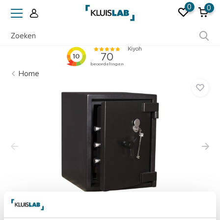
0
0
Ruim 50 jaar ervaring
Home