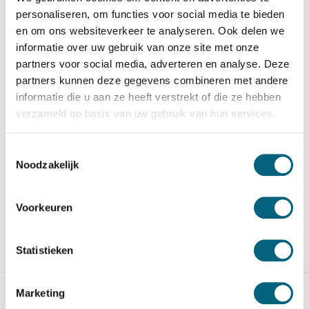
personaliseren, om functies voor social media te bieden
en om ons websiteverkeer te analyseren. Ook delen we
informatie over uw gebruik van onze site met onze
partners voor social media, adverteren en analyse. Deze
De Raat DRS Prisma III/3
De Raat DRS Prisma II/6
partners kunnen deze gegevens combineren met andere
Moderne kwalitatieve
Moderne officieel ECB-S
informatie die u aan ze heeft verstrekt of die ze hebben
officieel ECB-S gecertifice...
gecertificeerde inbraakw...
verzameld op basis van uw gebruik van hun services.
Op voorraad
Op voorraad
Toestemmingsselectie
2.981,-
3.944,-
Noodzakelijk
Voorkeuren
Statistieken
Vergelijk
Vergelijk
Marketing