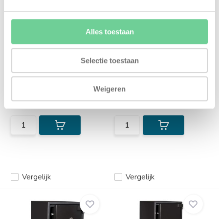
Alles toestaan
De Raat DRS Prisma I/2
De Raat DRS Prisma I/1
Selectie toestaan
Degelijke officieel ECB-S
Degelijke officieel ECB-S
gecertificeerde inbraa...
gecertificeerde inbraa...
Weigeren
Op voorraad
Op voorraad
1.106,-
925,-
Vergelijk
Vergelijk