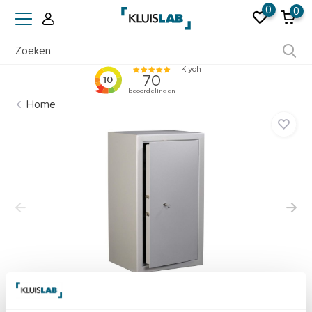
0
0
Ruim 50 jaar ervaring
Home