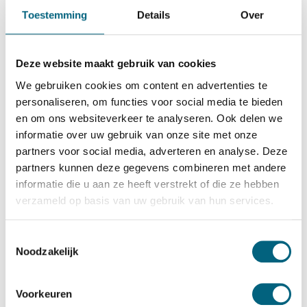
De Raat Brandkasten
Toestemming
Details
Over
De Raat DRS Vector 7
Bekijk alles Inbraakwerende Kluis
Deze website maakt gebruik van cookies
828,-
We gebruiken cookies om content en advertenties te
Op voorraad
personaliseren, om functies voor social media te bieden
en om ons websiteverkeer te analyseren. Ook delen we
Bekijk de reviews
informatie over uw gebruik van onze site met onze
partners voor social media, adverteren en analyse. Deze
Officieel ECB-S gecertificeerde inbraakwerende privékluis
partners kunnen deze gegevens combineren met andere
in de klasse S2 / grade S2 / CEN S2 conform EN 14450.
informatie die u aan ze heeft verstrekt of die ze hebben
Standaard uitgevoerd met een dubbelbaard sleutelslot,
verzameld op basis van uw gebruik van hun services.
optioneel te vervangen voor een electronisch codeslot....
Toon meer
Toestemmingsselectie
Noodzakelijk
Betrouwbaar & veilig betalen
Voorkeuren
Meerprijs installeren begane grond of op etage met