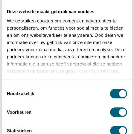
De Raat Brandkasten
De Raat ET 1
Deze website maakt gebruik van cookies
Bekijk alles Inbraakwerende Kluis
We gebruiken cookies om content en advertenties te
personaliseren, om functies voor social media te bieden
570,-
en om ons websiteverkeer te analyseren. Ook delen we
informatie over uw gebruik van onze site met onze
Op voorraad: 3-4 weken
partners voor social media, adverteren en analyse. Deze
Bekijk de reviews
partners kunnen deze gegevens combineren met andere
informatie die u aan ze heeft verstrekt of die ze hebben
Inbraakwerende privékluis in de klasse S2 / grade S2 / CEN
verzameld op basis van uw gebruik van hun services.
S2 conform EN 14450. Standaard uitgevoerd met een
electronisch codeslot, De Raat PT serie heeft een
Toestemmingsselectie
dubbelbaard sleutelslot....
Toon meer
Noodzakelijk
Betrouwbaar & veilig betalen
Voorkeuren
Meerprijs installeren begane grond of op etage met
Statistieken
lift: