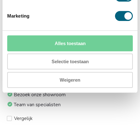
Ja (+€169,00)
Marketing
Meerprijs installeren op 1e etage via trap:
Ja (+€249,00)
Alles toestaan
Ik installeer de kluis graag zelf:
Ja, levering tot aan uw voordeur
Selectie toestaan
Weigeren
24/7 bereikbaar
Bezoek onze showroom
Team van specialisten
Vergelijk