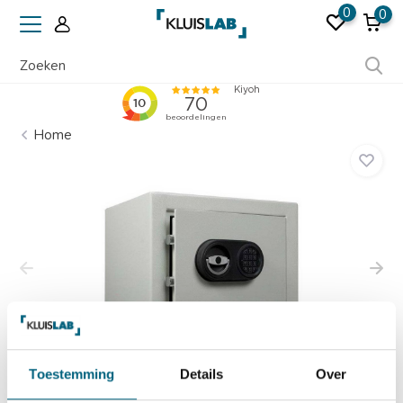
0
0
Ruim 50 jaar ervaring
Home
Toestemming
Details
Over