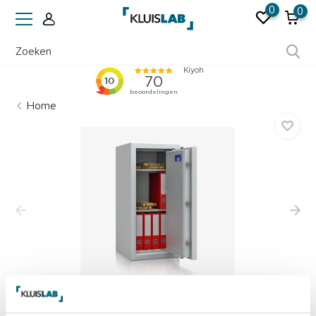
0
0
Ruim 50 jaar ervaring
Home