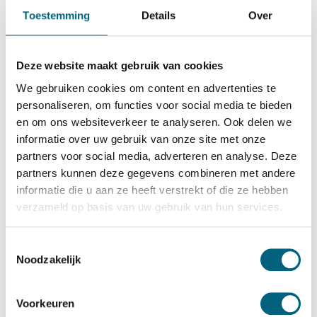
De Raat Brandkasten
Toestemming
Details
Over
De Raat DRS Prisma II/4
Bekijk alles Inbraakwerende Kluis
Deze website maakt gebruik van cookies
2.704,-
We gebruiken cookies om content en advertenties te
Op voorraad
personaliseren, om functies voor social media te bieden
en om ons websiteverkeer te analyseren. Ook delen we
Bekijk de reviews
informatie over uw gebruik van onze site met onze
partners voor social media, adverteren en analyse. Deze
Moderne officieel ECB-S gecertificeerde inbraakwerende
partners kunnen deze gegevens combineren met andere
kluis in de klasse 2 / grade II / CEN 2 conform EN 1143-1.
informatie die u aan ze heeft verstrekt of die ze hebben
Standaard uitgevoerd met een dubbelbaard sleutelslot,
verzameld op basis van uw gebruik van hun services.
optioneel te vervangen voor een electronisch codeslot....
Toon meer
Toestemmingsselectie
Noodzakelijk
Betrouwbaar & veilig betalen
Voorkeuren
Meerprijs installeren begane grond of op etage met