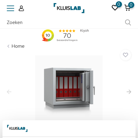
0
0
Ruim 50 jaar ervaring
Home