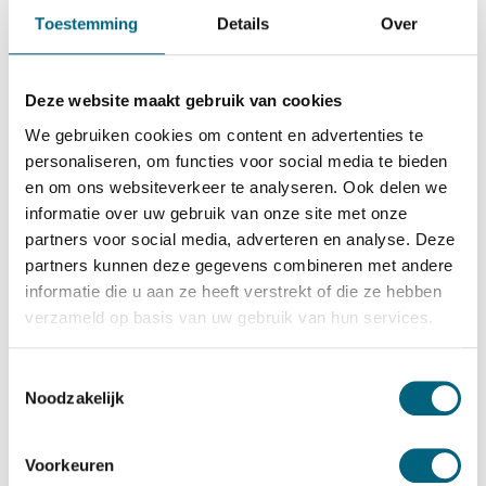
De Raat Brandkasten
Toestemming
Details
Over
De Raat DRS Berlin 1
Bekijk alles Inbraakwerende Kluis
Deze website maakt gebruik van cookies
2.512,-
We gebruiken cookies om content en advertenties te
Op voorraad
personaliseren, om functies voor social media te bieden
en om ons websiteverkeer te analyseren. Ook delen we
Bekijk de reviews
informatie over uw gebruik van onze site met onze
partners voor social media, adverteren en analyse. Deze
Degelijke officieel ECB-S gecertificeerde brand en
partners kunnen deze gegevens combineren met andere
inbraakwerende kluis in de klasse 1 / grade I / CEN 1
informatie die u aan ze heeft verstrekt of die ze hebben
conform EN 1143-1 en brandwerend gecertificeerd in de
verzameld op basis van uw gebruik van hun services.
klasse S 120 P conform EN 1047-1 (120 minuten
brandwering voor papier)....
Toon meer
Toestemmingsselectie
Noodzakelijk
Betrouwbaar & veilig betalen
Voorkeuren
Meerprijs installeren begane grond of op etage met