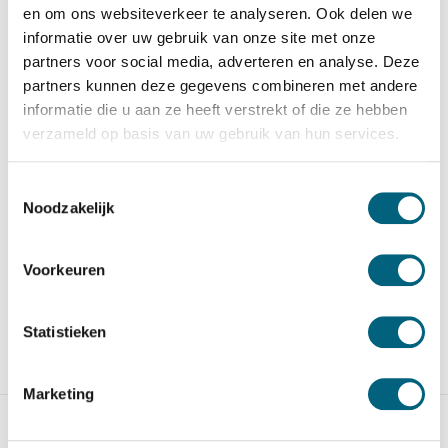
en om ons websiteverkeer te analyseren. Ook delen we
informatie over uw gebruik van onze site met onze
partners voor social media, adverteren en analyse. Deze
partners kunnen deze gegevens combineren met andere
informatie die u aan ze heeft verstrekt of die ze hebben
SISTEC TSF 1909 KL
De Raat DRS Prisma II/4
verzameld op basis van uw gebruik van hun services.
Officieel ECB-S
Moderne officieel ECB-S
gecertificeerde brand en
gecertificeerde inbraakw...
inbraak...
Toestemmingsselectie
Op voorraad
Noodzakelijk
Op voorraad
2.704,-
4.294,-
Voorkeuren
Statistieken
Vergelijk
Vergelijk
Marketing