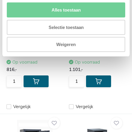
Alles toestaan
Selectie toestaan
Salvus Palermo 2 KL
SISTEC Eurosafe ES I 450
EL
Officieel ECB-S
gecertificeerde brand en
Van hoge kwaliteit officieel
Weigeren
inbraak...
ECB-S gecertificeer...
Op voorraad
Op voorraad
816,-
1.101,-
Vergelijk
Vergelijk