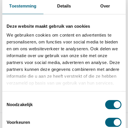
Toestemming
Details
Over
Deze website maakt gebruik van cookies
SISTEC SK sleutelkluis 68
SISTEC MT9+ EL
We gebruiken cookies om content en advertenties te
EL
Officieel ECB-S
personaliseren, om functies voor social media te bieden
Officieel gecertificeerde
gecertificeerde
en om ons websiteverkeer te analyseren. Ook delen we
door RDW, BOVAG en ver...
inbraakwerende k...
informatie over uw gebruik van onze site met onze
Op voorraad
Op voorraad
partners voor social media, adverteren en analyse. Deze
1.382,-
1.628,-
partners kunnen deze gegevens combineren met andere
informatie die u aan ze heeft verstrekt of die ze hebben
verzameld op basis van uw gebruik van hun services.
Toestemmingsselectie
Noodzakelijk
Vergelijk
Vergelijk
Voorkeuren