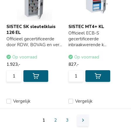
SISTEC SK sleutelkluis
SISTEC MT4+ KL
126 EL
Officieel ECB-S
Officieel gecertificeerde
gecertificeerde
door RDW, BOVAG en ver...
inbraakwerende k...
Op voorraad
Op voorraad
1.923,-
827,-
Vergelijk
Vergelijk
1
2
3