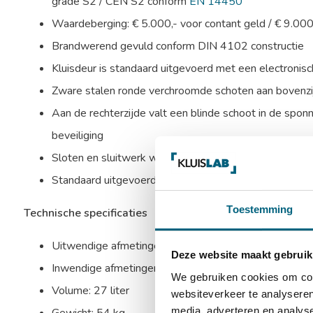
grade S2 / CEN S2 conform
EN 14450
Waardeberging: € 5.000,- voor contant geld / € 9.00
Brandwerend gevuld conform DIN 4102 constructie
Kluisdeur is standaard uitgevoerd met een electronisc
Zware stalen ronde verchroomde schoten aan bovenzijd
Aan de rechterzijde valt een blinde schoot in de sponn
beveiliging
Sloten en sluitwerk worden beschermd door mangaans
Standaard uitgevoerd met 1 in hoogte verstelbaar ui
Toestemming
Technische specificaties
Uitwendige afmetingen: 330 x 460 x 390 mm (HxBx
Deze website maakt gebruik
Inwendige afmetingen: 252 x 385 x 296 mm (HxBxD
We gebruiken cookies om cont
Volume: 27 liter
websiteverkeer te analyseren
media, adverteren en analys