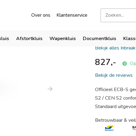
kend door verzekeraars
Bezoek onze showroom
Over ons
Klantenservice
SISTEC M
kluis
Afstortkluis
Wapenkluis
Documentkluis
Klass
Bekijk alles Inbraa
827,-
Op 
Bekijk de reviews
Officieel ECB-S gec
S2 / CEN S2 confo
Standaard uitgevoer
Betrouwbaar & veil