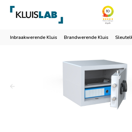
Team van specialisten
Ruim 50 jaar ervaring
Er
Home
Inbraakwerende Kluis
Brandwerende Kluis
Sleutel