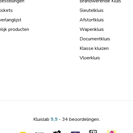
bestellingen
Brandwerende Kluis
tickets
Sleutelkluis
verlanglijst
Afstortkluis
lijk producten
Wapenkluis
Documentkluis
Klasse kluizen
Vloerkluis
Kluislab
9,9
- 34 beoordelingen.