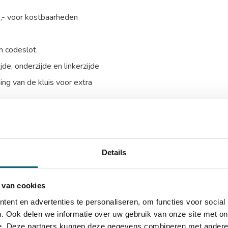
0,- voor kostbaarheden
h codeslot.
e, onderzijde en linkerzijde
ing van de kluis voor extra
talen harde platen
tneembaar legbord
Details
D)
 van cookies
)
ent en advertenties te personaliseren, om functies voor social
. Ook delen we informatie over uw gebruik van onze site met on
e. Deze partners kunnen deze gegevens combineren met andere i