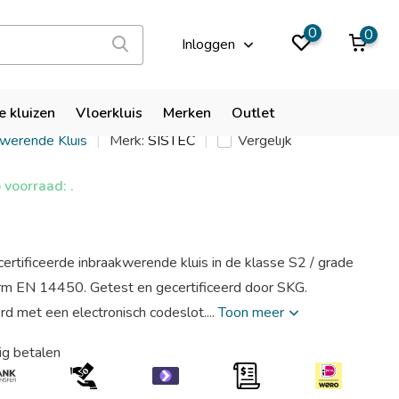
9,9
0
0
Inloggen
T3+ EL
e kluizen
Vloerkluis
Merken
Outlet
kwerende Kluis
Merk:
SISTEC
Vergelijk
voorraad: .
ertificeerde inbraakwerende kluis in de klasse S2 / grade
rm EN 14450. Getest en gecertificeerd door SKG.
d met een electronisch codeslot....
Toon meer
ig betalen