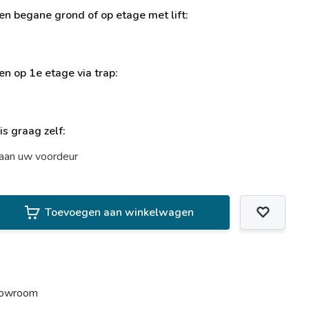
ren begane grond of op etage met lift:
ren op 1e etage via trap:
uis graag zelf:
t aan uw voordeur
Toevoegen aan winkelwagen
howroom