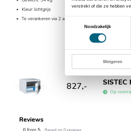
Gewicht: 54 kg
verstrekt of die ze hebben v
Kleur: lichtgrijs
Te verankeren via 2 ankergaten in de bodem en 2 ank
Toestemmingsselectie
Noodzakelijk
Weigeren
SISTEC 
827,-
Op voorra
Reviews
0
from
5
Based on 0 reviews