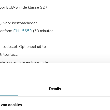
or ECB-S in de klasse S2 /
0,- voor kostbaarheden
 conform
EN 15659
(30 minuten
 codeslot. Optioneel uit te
rilcontact.
e, onderzijde en linkerzijde
ing van de kluis voor extra
talen harde platen
Details
tneembaar legbord
 van cookies