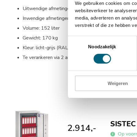
We gebruiken cookies om cont
Uitwendige afmetingen: 1000 x 700 x 550 mm (HxB
websiteverkeer te analyseren
Inwendige afmetingen: 750 x 520 x 390 mm (HxBxD
media, adverteren en analys
verstrekt of die ze hebben v
Volume: 152 liter
Gewicht: 170 kg
Toestemmingsselectie
Noodzakelijk
Kleur: licht-grijs (RAL 7035)
Te verankeren via 2 ankergaten in de bodem
Weigeren
SISTEC
2.914,-
Op voorr