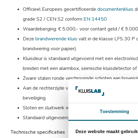
Officieel Europees gecertificeerde
documentenkluis
do
grade S2 / CEN S2 conform
EN 14450
Waardeberging: € 5.000,- voor contant geld / € 9.00
Deze
brandwerende kluis
valt in de klasse LFS 30 P
brandwering voor papier).
Kluisdeur is standaard uitgevoerd met een electronisch
breiden met een alarmbox, seimische kluisdetector of t
Zware stalen ronde verchroomde schoten aan bovenzijd
Aan de rechterzijde valt een blinde schoot in de sponn
beveiliging
Sloten en sluitwerk worden beschermd door mangaans
Toestemming
Standaard uitgevoerd met 1 in hoogte verstelbaar ui
Technische specificaties
Deze website maakt gebruik