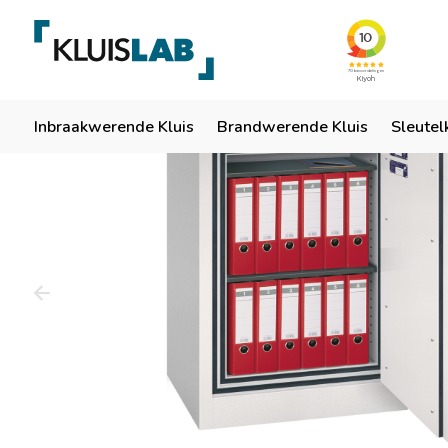
Team van specialisten
Ruim 50 jaar ervaring
Er
Home
Inbraakwerende Kluis
Brandwerende Kluis
Sleutel