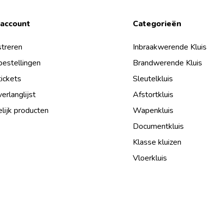
 account
Categorieën
treren
Inbraakwerende Kluis
bestellingen
Brandwerende Kluis
tickets
Sleutelkluis
verlanglijst
Afstortkluis
lijk producten
Wapenkluis
Documentkluis
Klasse kluizen
Vloerkluis