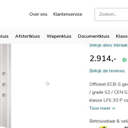
kend door verzekeraars
Bezoek onze showroom
Over ons
Klantenservice
SISTEC T
kluis
Afstortkluis
Wapenkluis
Documentkluis
Klass
Bekijk alles Inbraa
2.914,-
Bekijk de reviews
Officieel ECB-S gec
/ grade S2 / CEN S
klasse LFS 30 P co
Toon meer
Betrouwbaar & veil