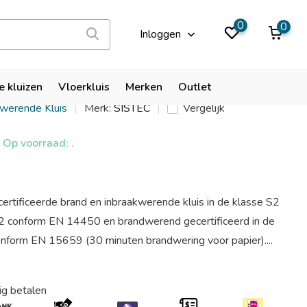
9,9
0
0
Inloggen
SF 1007 EL
e kluizen
Vloerkluis
Merken
Outlet
kwerende Kluis
Merk:
SISTEC
Vergelijk
Op voorraad: .
ertificeerde brand en inbraakwerende kluis in de klasse S2
2 conform EN 14450 en brandwerend gecertificeerd in de
nform EN 15659 (30 minuten brandwering voor papier)....
ig betalen