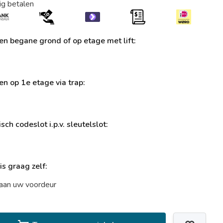
ig betalen
ren begane grond of op etage met lift:
ren op 1e etage via trap:
sch codeslot i.p.v. sleutelslot:
uis graag zelf:
t aan uw voordeur