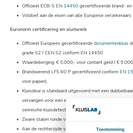
Officieel ECB-S
EN 14450
gecertificeerde brand- en
Voldoet aan de eisen van alle Europese verzekeraars
Euronorm certificering en sluitwerk
Officieel Europees gecertificeerde
documentenkluis
do
grade S2 / CEN S2 conform EN 14450
Waardeberging: € 5.000,- voor contant geld / € 9.00
Brandwerend LFS 60 P gecertificeerd conform
EN 1
voor papier).
Kluisdeur is standaard uitgevoerd met een dubbelbaard
vervangen voor een electronisch codeslot. Optioneel 
seimische kluisdetector of trilcontact.
Zware stalen ronde verchroomde schoten aan bovenzijd
Aan de rechterzijde valt een blinde schoot in de sponn
Toestemming