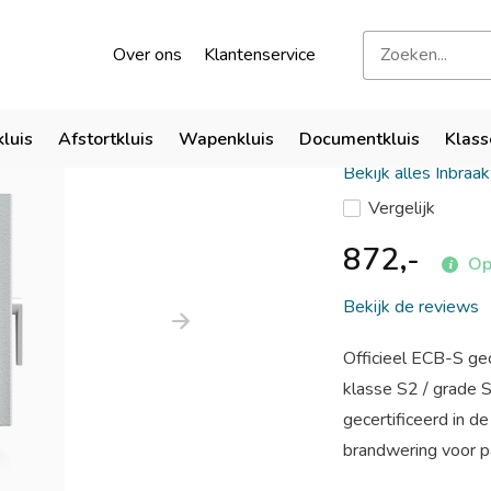
kend door verzekeraars
Bezoek onze showroom
Over ons
Klantenservice
De Raat D
kluis
Afstortkluis
Wapenkluis
Documentkluis
Klass
Bekijk alles Inbraa
Vergelijk
872,-
Op
Bekijk de reviews
Officieel ECB-S gec
klasse S2 / grade
gecertificeerd in 
brandwering voor pa