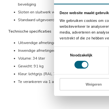
beveiliging
Sloten en sluitwerk worden beschermd door mangaans
Deze website maakt gebruik
Standaard uitgevoerd met 1 in hoogte verstelbaar ui
We gebruiken cookies om cont
websiteverkeer te analyseren
Technische specificaties
media, adverteren en analys
verstrekt of die ze hebben v
Uitwendige afmetingen: 470 x 480 x 465 mm (HxBx
Toestemmingsselectie
Inwendige afmetingen: 330 x 340 x 300 mm (HxBxD
Noodzakelijk
Volume: 34 liter
Gewicht: 91 kg
Kleur: lichtgrijs (RAL 7035)
Te verankeren via 1 ankergat in de bodem
Weigeren