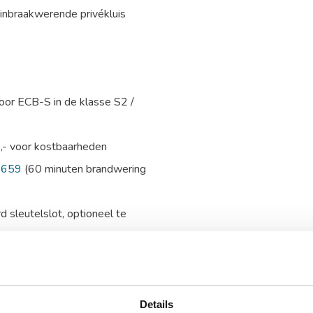
 inbraakwerende privékluis
or ECB-S in de klasse S2 /
0,- voor kostbaarheden
5659
(60 minuten brandwering
 sleutelslot, optioneel te
uit te breiden met een alarmbox,
e, onderzijde en linkerzijde
ing van de kluis voor extra
Details