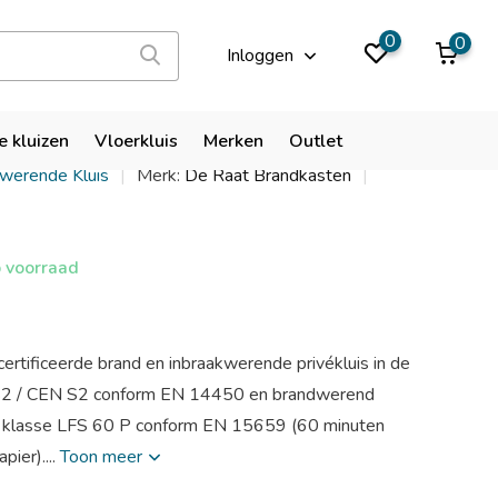
9,9
0
0
Inloggen
RS Combi-Fire 2
e kluizen
Vloerkluis
Merken
Outlet
kwerende Kluis
Merk:
De Raat Brandkasten
 voorraad
ertificeerde brand en inbraakwerende privékluis in de
 S2 / CEN S2 conform EN 14450 en brandwerend
de klasse LFS 60 P conform EN 15659 (60 minuten
pier)....
Toon meer