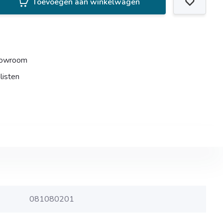
Toevoegen aan winkelwagen
howroom
listen
081080201