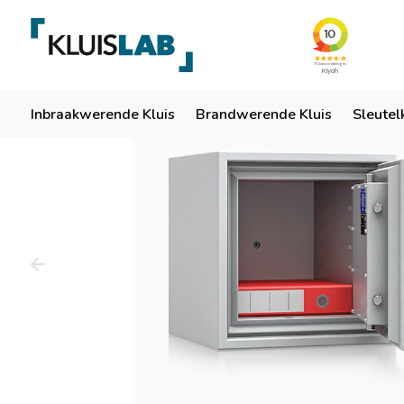
Team van specialisten
Ruim 50 jaar ervaring
Er
Home
Inbraakwerende Kluis
Brandwerende Kluis
Sleutel