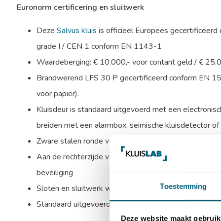
Euronorm certificering en sluitwerk
Deze
Salvus kluis
is officieel Europees gecertificeerd
grade I / CEN 1 conform EN 1143-1
Waardeberging: € 10.000,- voor contant geld / € 25.
Brandwerend LFS 30 P gecertificeerd conform EN 1
voor papier).
Kluisdeur is standaard uitgevoerd met een electronisch
breiden met een alarmbox, seimische kluisdetector of t
Zware stalen ronde verchroomde schoten aan bovenzijd
Aan de rechterzijde valt een blinde schoot in de sponn
beveiliging
Toestemming
Sloten en sluitwerk worden beschermd door mangaans
Standaard uitgevoerd met 1 in hoogte verstelbaar ui
Deze website maakt gebruik