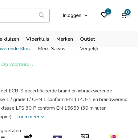
9,9
0
0
Inloggen
venna 6 EL
e kluizen
Vloerkluis
Merken
Outlet
kwerende Kluis
Merk:
Salvus
Vergelijk
Op voorraad: .
icieel ECB-S gecertificeerde brand en inbraakwerende
lasse 1 / grade I / CEN 1 conform EN 1143-1 en brandwerend
de klasse LFS 30 P conform EN 15659 (30 minuten
pier)....
Toon meer
ig betalen