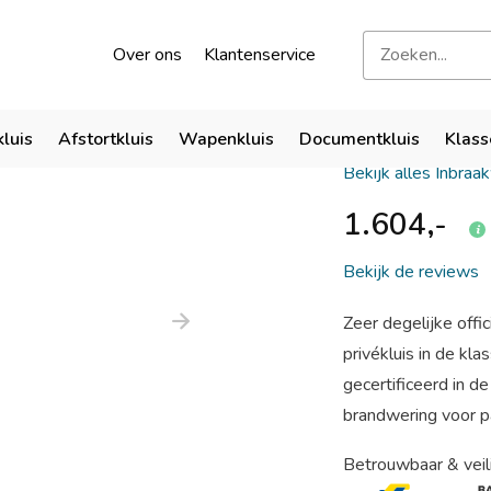
kend door verzekeraars
Bezoek onze showroom
Over ons
Klantenservice
Salvus Ra
kluis
Afstortkluis
Wapenkluis
Documentkluis
Klass
Bekijk alles Inbraa
1.604,-
Bekijk de reviews
Zeer degelijke off
privékluis in de k
gecertificeerd in 
brandwering voor pa
Betrouwbaar & veil