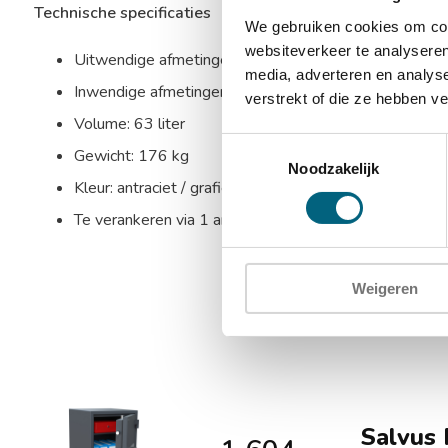
Technische specificaties
We gebruiken cookies om cont
websiteverkeer te analyseren
Uitwendige afmetingen: 655 x 440 x 430 mm (HxBx
media, adverteren en analys
Inwendige afmetingen: 574 x 364 x 300 mm (HxBxD
verstrekt of die ze hebben v
Volume: 63 liter
Toestemmingsselectie
Gewicht: 176 kg
Noodzakelijk
Kleur: antraciet / grafietgrijs (RAL 7024)
Te verankeren via 1 ankergat in de bodem
Weigeren
Salvus