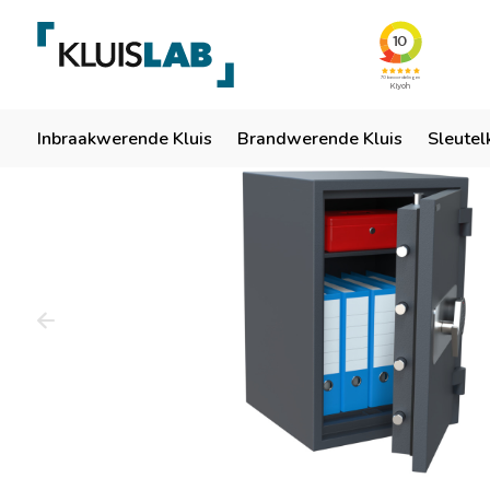
Team van specialisten
Ruim 50 jaar ervaring
Er
Home
Inbraakwerende Kluis
Brandwerende Kluis
Sleutel