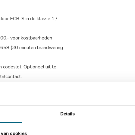
 door ECB-S in de klasse 1 /
000,- voor kostbaarheden
5659 (30 minuten brandwering
 codeslot. Optioneel uit te
rilcontact.
e, onderzijde en linkerzijde
ing van de kluis voor extra
Details
talen harde platen en relockers
tneembaar legbord
 van cookies