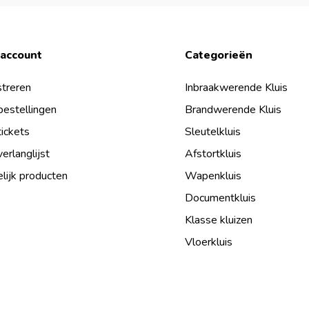
 account
Categorieën
treren
Inbraakwerende Kluis
bestellingen
Brandwerende Kluis
tickets
Sleutelkluis
verlanglijst
Afstortkluis
lijk producten
Wapenkluis
Documentkluis
Klasse kluizen
Vloerkluis