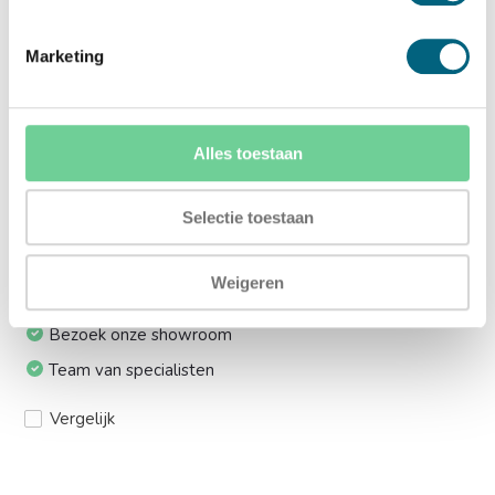
Ja (+€169,00)
Marketing
Meerprijs installeren op 1e etage via trap:
Ja (+€330,00)
Alles toestaan
Ik installeer de kluis graag zelf:
Ja, levering tot aan uw voordeur
Selectie toestaan
Weigeren
24/7 bereikbaar
Bezoek onze showroom
Team van specialisten
Vergelijk