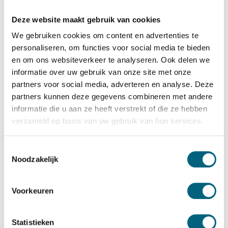
Salvus
Salvus Tivoli 4 EL
Deze website maakt gebruik van cookies
Bekijk alles Afstortkluis
We gebruiken cookies om content en advertenties te
personaliseren, om functies voor social media te bieden
4.058,-
en om ons websiteverkeer te analyseren. Ook delen we
informatie over uw gebruik van onze site met onze
Op voorraad: .
partners voor social media, adverteren en analyse. Deze
Bekijk de reviews
partners kunnen deze gegevens combineren met andere
informatie die u aan ze heeft verstrekt of die ze hebben
Hoogstaande kwalitatieve officieel door ECB-S
verzameld op basis van uw gebruik van hun services.
gecertificeerde inbraakwerende afstortkluis in de klasse 1 /
grade I / CEN 1 conform EN 1143-2. Standaard uitgevoerd
Toestemmingsselectie
met een electronisch codeslot....
Toon meer
Noodzakelijk
Betrouwbaar & veilig betalen
Voorkeuren
Meerprijs installeren begane grond of op etage met
Statistieken
lift: