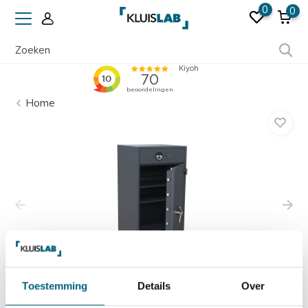
0
0
Ruim 50 jaar ervaring
Home
Toestemming
Details
Over