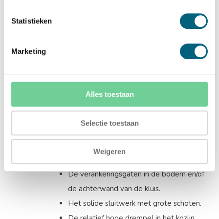
De installatie en de verankering van de LIPS
kluizen worden geheel verzorgd door KluisLab.
Statistieken
Lips inbraak- en brandwerende kluizen
De kluizen van LIPS zijn zowel inbraak- al
Marketing
brandwerend. De volgende elementen
kenmerken een inbraakwerende kluis:
Alles toestaan
Een inbraakwerende kluis herkent u aan
het typeplaatje aan de binnenkant van de
Selectie toestaan
kluisdeur.
De kluis heeft dikke wanden en een dikke
Weigeren
kluisdeur.
De verankeringsgaten in de bodem en/of
de achterwand van de kluis.
Het solide sluitwerk met grote schoten.
De relatief hoge drempel in het kozijn.