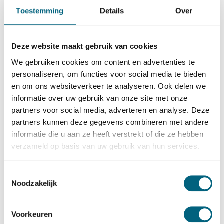
nam snel toe wat in 1883 leidde tot de bouw
Toestemming
Details
Over
van een eigen fabriek met een winkel. Later
ging LIPS zich alleen focussen op de
Deze website maakt gebruik van cookies
brandkasten en kluisdeuren.
We gebruiken cookies om content en advertenties te
Certificering van LIPS kluizen bij KluisLab
personaliseren, om functies voor social media te bieden
en om ons websiteverkeer te analyseren. Ook delen we
Alle kluizen
bij KluisLab zijn officieel
informatie over uw gebruik van onze site met onze
gecertificeerd en voldoen aan de eisen van alle
partners voor social media, adverteren en analyse. Deze
Europese verzekeraars. Zo ook de kluizen van
partners kunnen deze gegevens combineren met andere
LIPS. Om te bepalen of een kluis over deze
informatie die u aan ze heeft verstrekt of die ze hebben
certificering mag beschikken, worden de kluizen
verzameld op basis van uw gebruik van hun services.
getest door experts. De kluizen van LIPS zijn
ofwel uitgevoerd met een dubbelbaard slot
Toestemmingsselectie
Noodzakelijk
ofwel met een elektronisch slot. Een
dubbelbaard slot kan indien gewenst
vervangen worden door een elektronisch slot.
Voorkeuren