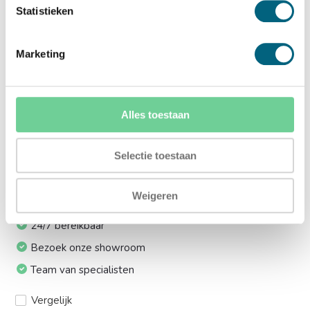
Ja (+€169,00)
Statistieken
Meerprijs installeren op 1e etage via trap:
Marketing
Ja (+€249,00)
Meerprijs electronisch codeslot i.p.v. sleutelslot:
Ja (+€259,00)
Alles toestaan
Ik installeer de kluis graag zelf:
Selectie toestaan
Ja, levering tot aan uw voordeur
Weigeren
24/7 bereikbaar
Bezoek onze showroom
Team van specialisten
Vergelijk