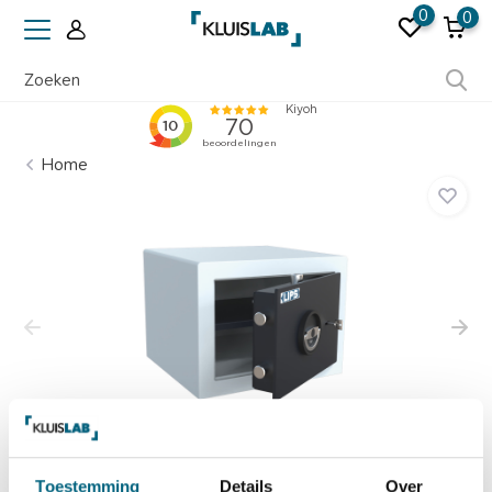
0
0
Ruim 50 jaar ervaring
Home
Toestemming
Details
Over