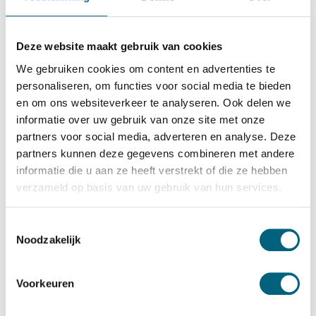
LIPS
LIPS Alcazar S2 15 KL
Bekijk alles Inbraakwerende Kluis
Deze website maakt gebruik van cookies
We gebruiken cookies om content en advertenties te
659,-
personaliseren, om functies voor social media te bieden
Op voorraad
en om ons websiteverkeer te analyseren. Ook delen we
informatie over uw gebruik van onze site met onze
Bekijk de reviews
partners voor social media, adverteren en analyse. Deze
partners kunnen deze gegevens combineren met andere
Top kwaliteit en zeer degelijke officieel ECB-S
informatie die u aan ze heeft verstrekt of die ze hebben
gecertificeerde brand en inbraakwerende privékluis in de
verzameld op basis van uw gebruik van hun services.
klasse S2 conform EN 14450-1...
Toon meer
Betrouwbaar & veilig betalen
Toestemmingsselectie
Noodzakelijk
Meerprijs installeren begane grond of op etage met
Voorkeuren
lift: