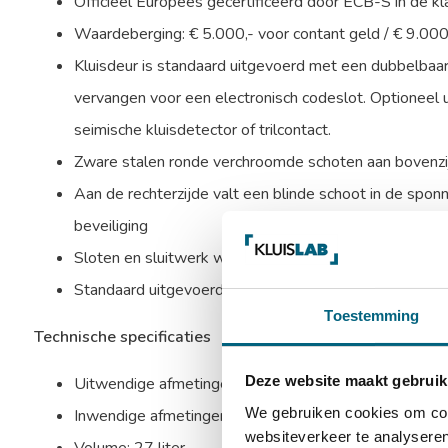
Officieel Europees gecertificeerd door ECB-S in de 
Waardeberging: € 5.000,- voor contant geld / € 9.00
Kluisdeur is standaard uitgevoerd met een dubbelbaard
vervangen voor een electronisch codeslot. Optioneel 
seimische kluisdetector of trilcontact.
Zware stalen ronde verchroomde schoten aan bovenzijd
Aan de rechterzijde valt een blinde schoot in de sponn
beveiliging
Sloten en sluitwerk worden beschermd door mangaans
Standaard uitgevoerd met 1 in hoogte verstelbaar ui
Toestemming
Technische specificaties
Deze website maakt gebruik
Uitwendige afmetingen: 330 x 460 x 390 mm (HxBx
We gebruiken cookies om cont
Inwendige afmetingen: 252 x 385 x 296 mm (HxBxD
websiteverkeer te analyseren