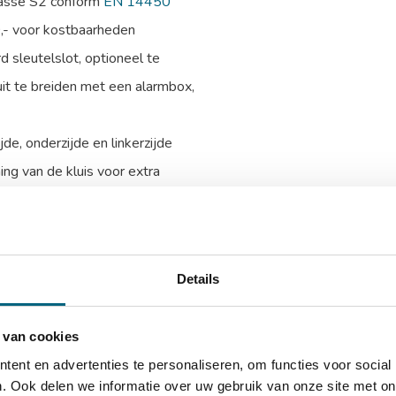
klasse S2 conform
EN 14450
0,- voor kostbaarheden
 sleutelslot, optioneel te
uit te breiden met een alarmbox,
e, onderzijde en linkerzijde
ing van de kluis voor extra
talen harde platen en relockers
tneembaar legbord
Details
 van cookies
D)
ent en advertenties te personaliseren, om functies voor social
)
. Ook delen we informatie over uw gebruik van onze site met on