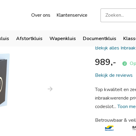
kend door verzekeraars
Bezoek onze showroom
Over ons
Klantenservice
LIPS Alca
kluis
Afstortkluis
Wapenkluis
Documentkluis
Klass
Bekijk alles Inbraa
989,-
Op
Bekijk de reviews
Top kwaliteit en ze
inbraakwerende pri
codeslot...
Toon m
Betrouwbaar & veil