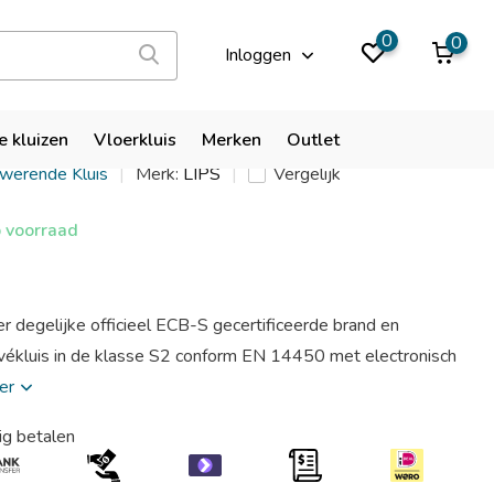
9,9
0
0
Inloggen
zar S2 25 EL
e kluizen
Vloerkluis
Merken
Outlet
kwerende Kluis
Merk:
LIPS
Vergelijk
 voorraad
er degelijke officieel ECB-S gecertificeerde brand en
vékluis in de klasse S2 conform EN 14450 met electronisch
eer
ig betalen