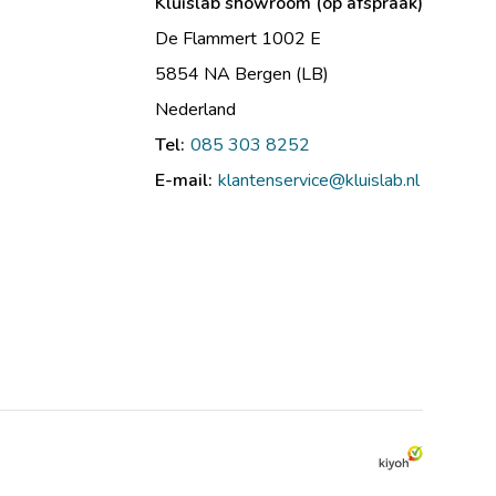
Kluislab showroom (op afspraak)
De Flammert 1002 E
5854 NA Bergen (LB)
Nederland
Tel:
085 303 8252
E-mail:
klantenservice@kluislab.nl