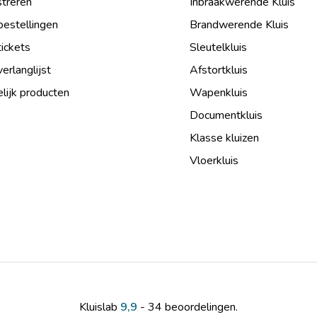
treren
Inbraakwerende Kluis
bestellingen
Brandwerende Kluis
tickets
Sleutelkluis
verlanglijst
Afstortkluis
lijk producten
Wapenkluis
Documentkluis
Klasse kluizen
Vloerkluis
Kluislab
9,9
- 34 beoordelingen.