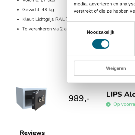
Volume: 27 liter
media, adverteren en analys
Gewicht: 49 kg
verstrekt of die ze hebben v
Kleur: Lichtgrijs RAL 7035 & RAL 5004 deur
Toestemmingsselectie
Te verankeren via 2 ankergaten in de bodem en 4 anke
Noodzakelijk
Weigeren
LIPS Al
989,-
Op voorr
Reviews