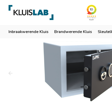
Team van specialisten
Ruim 50 jaar ervaring
Er
Home
Inbraakwerende Kluis
Brandwerende Kluis
Sleutel