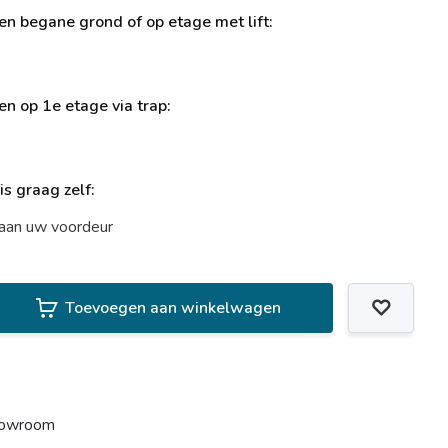
ren begane grond of op etage met lift:
ren op 1e etage via trap:
uis graag zelf:
t aan uw voordeur
Toevoegen aan winkelwagen
howroom