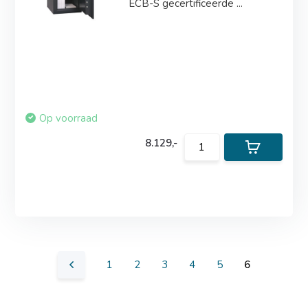
ECB-S gecertificeerde ...
Op voorraad
8.129,-
1
2
3
4
5
6