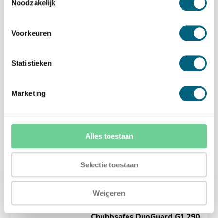
Chubbsafes DuoGuard G1 355
Noodzakelijk
KL
Officieel ECB-S gecertificeerde
brand en inbraakwe...
Voorkeuren
Statistieken
Marketing
Op voorraad
6.509,-
Alles toestaan
Selectie toestaan
Weigeren
Chubbsafes DuoGuard G1 290