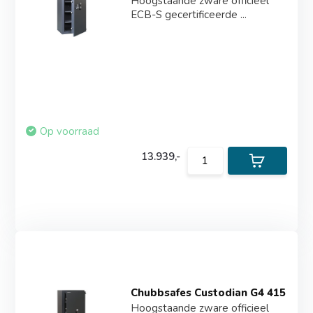
Hoogstaande zware officieel
ECB-S gecertificeerde ...
Op voorraad
13.939,-
Chubbsafes Custodian G4 415
Hoogstaande zware officieel