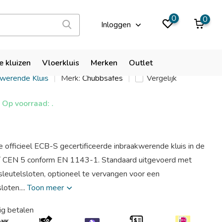
9,9
0
0
Inloggen
es Custodian G5 210
e kluizen
Vloerkluis
Merken
Outlet
kwerende Kluis
Merk:
Chubbsafes
Vergelijk
Op voorraad: .
officieel ECB-S gecertificeerde inbraakwerende kluis in de
 / CEN 5 conform EN 1143-1. Standaard uitgevoerd met
leutelsloten, optioneel te vervangen voor een
loten....
Toon meer
ig betalen