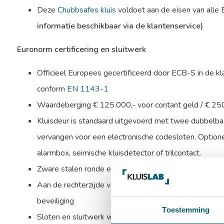
Deze
Chubbsafes kluis
voldoet aan de eisen van alle
informatie beschikbaar via de klantenservice)
Euronorm certificering en sluitwerk
Officieel Europees gecertificeerd door ECB-S in de k
conform
EN 1143-1
Waardeberging € 125.000,- voor contant geld / € 25
Kluisdeur is standaard uitgevoerd met twee dubbelbaa
vervangen voor een electronische codesloten. Optione
alarmbox, seimische kluisdetector of trilcontact.
Zware stalen ronde en verchroomde schoten aan bovenz
Aan de rechterzijde valt een blinde schoot in de sponn
beveiliging
Toestemming
Sloten en sluitwerk worden beschermd door mangaans