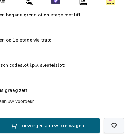
ren begane grond of op etage met lift:
ren op 1e etage via trap:
sch codeslot i.p.v. sleutelslot:
uis graag zelf:
t aan uw voordeur
Toevoegen aan winkelwagen