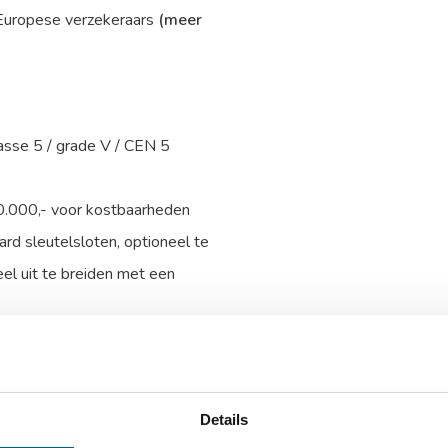
 Europese verzekeraars
(meer
lasse 5 / grade V / CEN 5
0.000,- voor kostbaarheden
rd sleutelsloten, optioneel te
el uit te breiden met een
ijde, onderzijde en linkerzijde
ing van de kluis voor extra
Details
talen harde platen, glasplaat