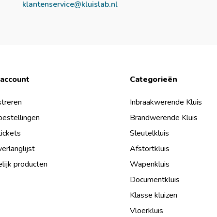
klantenservice@kluislab.nl
 account
Categorieën
treren
Inbraakwerende Kluis
bestellingen
Brandwerende Kluis
tickets
Sleutelkluis
verlanglijst
Afstortkluis
lijk producten
Wapenkluis
Documentkluis
Klasse kluizen
Vloerkluis