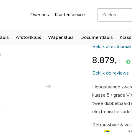
kend door verzekeraars
Bezoek onze showroom
Over ons
Klantenservice
Chubbsaf
kluis
Afstortkluis
Wapenkluis
Documentkluis
Klass
Bekijk alles Inbraa
8.879,-
Bekijk de reviews
Hoogstaande zware 
klasse 5 / grade V
twee dubbelbaard s
electronische codes
Betrouwbaar & veil