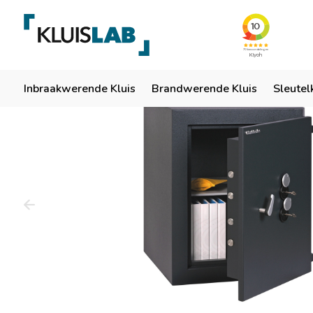
Team van specialisten
Ruim 50 jaar ervaring
Er
Home
Inbraakwerende Kluis
Brandwerende Kluis
Sleutel