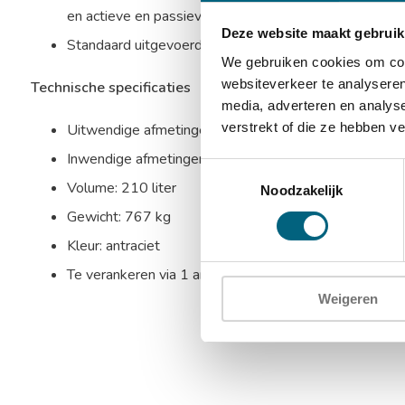
en actieve en passieve relockers
Deze website maakt gebruik
Standaard uitgevoerd met 1 in hoogte verstelbare u
We gebruiken cookies om cont
websiteverkeer te analyseren
Technische specificaties
media, adverteren en analys
verstrekt of die ze hebben v
Uitwendige afmetingen: 920 x 730 x 740 mm (HxBx
Inwendige afmetingen: 750 x 560 x 500 mm (HxBxD
Toestemmingsselectie
Volume: 210 liter
Noodzakelijk
Gewicht: 767 kg
Kleur: antraciet
Te verankeren via 1 ankergat in de bodem en 1 anker 
Weigeren