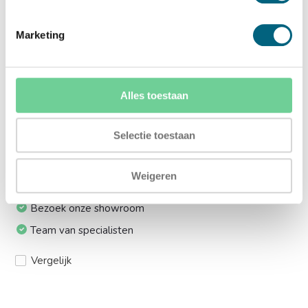
Ja (+€169,00)
Marketing
Meerprijs installeren op 1e etage via trap:
Ja (+€330,00)
Alles toestaan
Ik installeer de kluis graag zelf:
Ja, levering tot aan uw voordeur
Selectie toestaan
Weigeren
24/7 bereikbaar
Bezoek onze showroom
Team van specialisten
Vergelijk