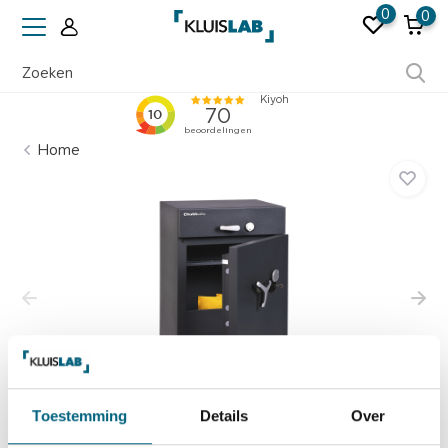
0
0
m 50 jaar ervaring
Erkend do
Home
Toestemming
Details
Over