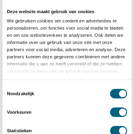
Chubbsafes
Chubbsafes ProGuard DT G2 90 EL
Deze website maakt gebruik van cookies
Bekijk alles Afstortkluis
We gebruiken cookies om content en advertenties te
personaliseren, om functies voor social media te bieden
5.959,-
en om ons websiteverkeer te analyseren. Ook delen we
informatie over uw gebruik van onze site met onze
Op voorraad: .
partners voor social media, adverteren en analyse. Deze
Bekijk de reviews
partners kunnen deze gegevens combineren met andere
informatie die u aan ze heeft verstrekt of die ze hebben
Officieel ECB-S gecertificeerde inbraakwerende
verzameld op basis van uw gebruik van hun services.
afstortkluis in de klasse D2 / grade DII / CEN D2 conform
EN 1143-2. Standaard uitgevoerd met een electronisch
Toestemmingsselectie
codeslot....
Toon meer
Noodzakelijk
Betrouwbaar & veilig betalen
Voorkeuren
Meerprijs installeren begane grond of op etage met
Statistieken
lift: