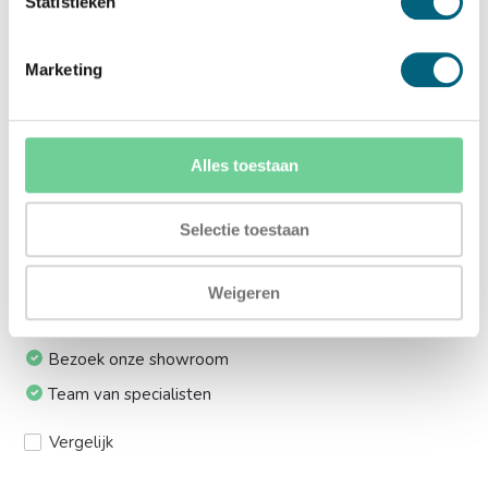
Statistieken
lift:
Ja (+€169,00)
Marketing
Meerprijs installeren op 1e etage via trap:
Ja (+€249,00)
Alles toestaan
Ik installeer de kluis graag zelf:
Selectie toestaan
Ja, levering tot aan uw voordeur
Weigeren
24/7 bereikbaar
Bezoek onze showroom
Team van specialisten
Vergelijk