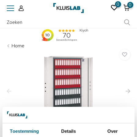
0
0
Erkend door verzekeraars
Home
Toestemming
Details
Over