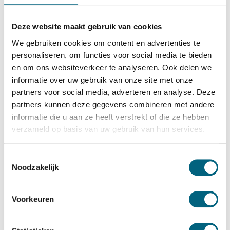
SISTEC
SISTEC TSF 1912 KL
Deze website maakt gebruik van cookies
Bekijk alles Inbraakwerende Kluis
We gebruiken cookies om content en advertenties te
personaliseren, om functies voor social media te bieden
4.700,-
en om ons websiteverkeer te analyseren. Ook delen we
Op voorraad: .
informatie over uw gebruik van onze site met onze
Bekijk de reviews
partners voor social media, adverteren en analyse. Deze
partners kunnen deze gegevens combineren met andere
Officieel ECB-S gecertificeerde brand en inbraakwerende
informatie die u aan ze heeft verstrekt of die ze hebben
kluis in de klasse S2 / grade S2 / CEN S2 conform EN
verzameld op basis van uw gebruik van hun services.
14450 en brandwerend gecertificeerd in de klasse LFS 30
P conform EN 15659 (30 minuten brandwering voor
Toestemmingsselectie
Noodzakelijk
papier)....
Toon meer
Betrouwbaar & veilig betalen
Voorkeuren
Meerprijs installeren begane grond of op etage met