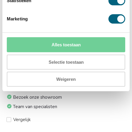
Statistieken
lift:
Ja (+€169,00)
Marketing
Meerprijs installeren op 1e etage via trap:
Ja (+€249,00)
Alles toestaan
Ik installeer de kluis graag zelf:
Selectie toestaan
Ja, levering tot aan uw voordeur
Weigeren
24/7 bereikbaar
Bezoek onze showroom
Team van specialisten
Vergelijk