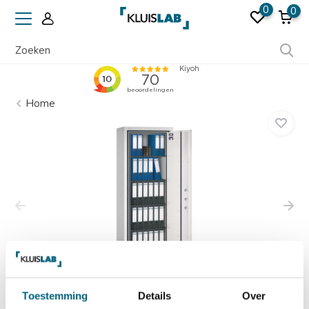
0
0
Ruim 50 jaar ervaring
Home
Toestemming
Details
Over