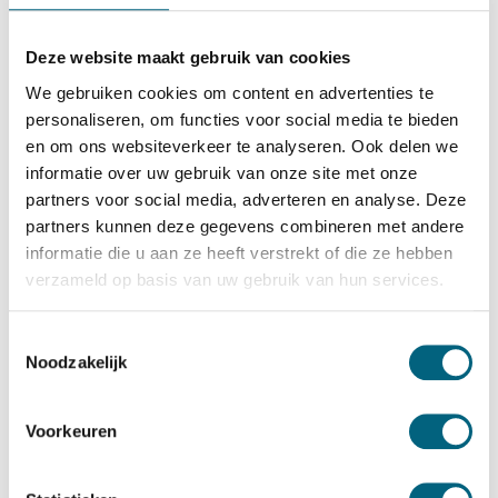
SISTEC
SISTEC TSF 1907 KL
Deze website maakt gebruik van cookies
Bekijk alles Inbraakwerende Kluis
We gebruiken cookies om content en advertenties te
personaliseren, om functies voor social media te bieden
3.639,-
en om ons websiteverkeer te analyseren. Ook delen we
Op voorraad: .
informatie over uw gebruik van onze site met onze
Bekijk de reviews
partners voor social media, adverteren en analyse. Deze
partners kunnen deze gegevens combineren met andere
Officieel ECB-S gecertificeerde brand en inbraakwerende
informatie die u aan ze heeft verstrekt of die ze hebben
kluis in de klasse S2 / grade S2 / CEN S2 conform EN
verzameld op basis van uw gebruik van hun services.
14450 en brandwerend gecertificeerd in de klasse LFS 30
P conform EN 15659 (30 minuten brandwering voor
Toestemmingsselectie
Noodzakelijk
papier)....
Toon meer
Betrouwbaar & veilig betalen
Voorkeuren
Meerprijs installeren begane grond of op etage met