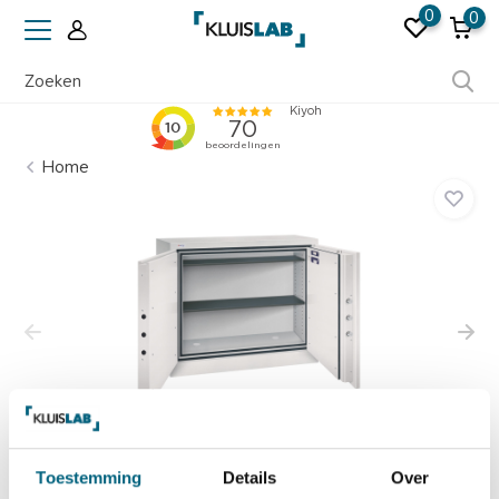
0
0
Ruim 50 jaar ervaring
Home
Toestemming
Details
Over