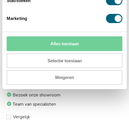
Statistieken
lift:
Ja (+€169,00)
Marketing
Meerprijs installeren op 1e etage via trap:
Ja (+€249,00)
Alles toestaan
Ik installeer de kluis graag zelf:
Selectie toestaan
Ja, levering tot aan uw voordeur
Weigeren
24/7 bereikbaar
Bezoek onze showroom
Team van specialisten
Vergelijk