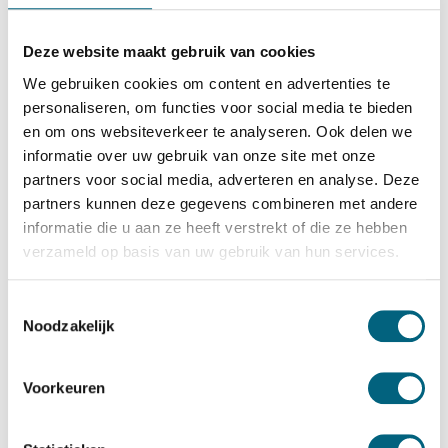
SISTEC
SISTEC TSF 1012 KL
Deze website maakt gebruik van cookies
Bekijk alles Inbraakwerende Kluis
We gebruiken cookies om content en advertenties te
personaliseren, om functies voor social media te bieden
3.473,-
en om ons websiteverkeer te analyseren. Ook delen we
Op voorraad: .
informatie over uw gebruik van onze site met onze
Bekijk de reviews
partners voor social media, adverteren en analyse. Deze
partners kunnen deze gegevens combineren met andere
Officieel ECB-S gecertificeerde brand en inbraakwerende
informatie die u aan ze heeft verstrekt of die ze hebben
kluis in de klasse S2 / grade S2 / CEN S2 conform EN
verzameld op basis van uw gebruik van hun services.
14450 en brandwerend gecertificeerd in de klasse LFS 30
P conform EN 15659 (30 minuten brandwering voor
Toestemmingsselectie
Noodzakelijk
papier)....
Toon meer
Betrouwbaar & veilig betalen
Voorkeuren
Meerprijs installeren begane grond of op etage met