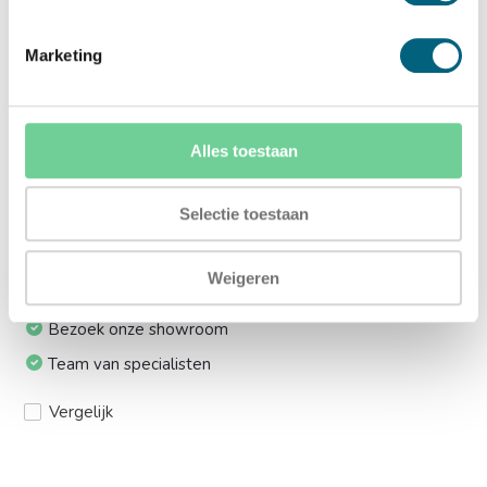
Ja (+€169,00)
Marketing
Meerprijs installeren op 1e etage via trap:
Ja (+€249,00)
Alles toestaan
Ik installeer de kluis graag zelf:
Ja, levering tot aan uw voordeur
Selectie toestaan
Weigeren
24/7 bereikbaar
Bezoek onze showroom
Team van specialisten
Vergelijk