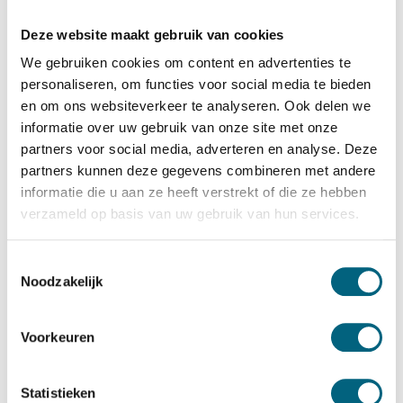
SISTEC
SISTEC SK sleutelkluis 34 KL
Deze website maakt gebruik van cookies
Bekijk alles Sleutelkluis
We gebruiken cookies om content en advertenties te
personaliseren, om functies voor social media te bieden
873,-
en om ons websiteverkeer te analyseren. Ook delen we
informatie over uw gebruik van onze site met onze
Op voorraad: .
partners voor social media, adverteren en analyse. Deze
Bekijk de reviews
partners kunnen deze gegevens combineren met andere
informatie die u aan ze heeft verstrekt of die ze hebben
Officieel gecertificeerde door RDW, BOVAG en
verzameld op basis van uw gebruik van hun services.
verzekeraars goedgekeurde sleutelkluis voorzien van 34
grote in hoogte verstelbare sleutelhaken. Standaard
Toestemmingsselectie
uitgevoerd met dubbelbaard sleutelslot....
Toon meer
Noodzakelijk
Betrouwbaar & veilig betalen
Voorkeuren
Meerprijs installeren begane grond of op etage met
Statistieken
lift: