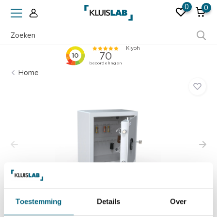
0
0
Ruim 50 jaar ervaring
Home
Toestemming
Details
Over