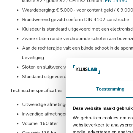
klasse S2 / grade S2 / CEN S2 conform
EN 14450
Waardeberging: € 5.000,- voor contant geld / € 9.00
Brandwerend gevuld conform DIN 4102 constructie
Kluisdeur is standaard uitgevoerd met een electronisc
Zware stalen ronde verchroomde schoten aan bovenzijd
Aan de rechterzijde valt een blinde schoot in de sponn
beveiliging
Sloten en sluitwerk worden beschermd door mangaans
Standaard uitgevoerd met 1 in hoogte verstelbaar ui
Toestemming
Technische specificaties
Uitwendige afmetingen: 900 x 600 x 500 mm (HxBx
Deze website maakt gebruik
Inwendige afmetingen: 800 x 500 x 400 mm (HxBxD
We gebruiken cookies om cont
Volume: 160 liter
websiteverkeer te analyseren
media, adverteren en analys