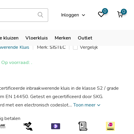
9,9
0
0
Inloggen
T9+ EL
e kluizen
Vloerkluis
Merken
Outlet
kwerende Kluis
Merk:
SISTEC
Vergelijk
Op voorraad: .
ertificeerde inbraakwerende kluis in de klasse S2 / grade
rm EN 14450. Getest en gecertificeerd door SKG.
d met een electronisch codeslot....
Toon meer
ig betalen