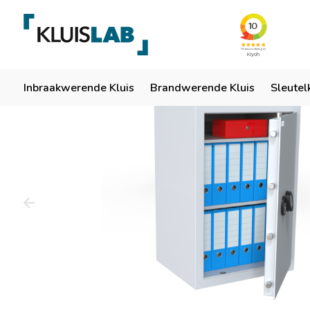
Team van specialisten
Ruim 50 jaar ervaring
Er
Home
Inbraakwerende Kluis
Brandwerende Kluis
Sleutel