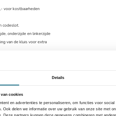
0,- voor kostbaarheden
h codeslot.
e, onderzijde en linkerzijde
ing van de kluis voor extra
talen harde platen
tneembaar legbord
Details
D)
 van cookies
)
ent en advertenties te personaliseren, om functies voor social
. Ook delen we informatie over uw gebruik van onze site met on
e. Deze partners kunnen deze gegevens combineren met andere i