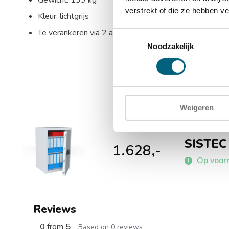
Gewicht: 139 kg
verstrekt of die ze hebben v
Kleur: lichtgrijs
Te verankeren via 2 ankergaten in de bodem en 2 ank
Toestemmingsselectie
Noodzakelijk
Weigeren
SISTEC
1.628,-
Op voorr
Reviews
0
from
5
Based on 0 reviews