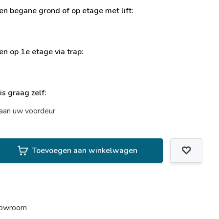
ren begane grond of op etage met lift:
ren op 1e etage via trap:
uis graag zelf:
t aan uw voordeur
Toevoegen aan winkelwagen
howroom