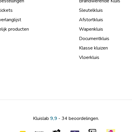
bestellingen
Brandwerende Kluis
tickets
Sleutelkluis
verlanglijst
Afstortkluis
lijk producten
Wapenkluis
Documentkluis
Klasse kluizen
Vloerkluis
Kluislab
9,9
- 34 beoordelingen.