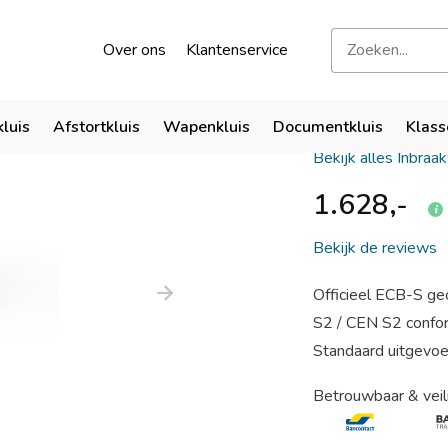
kend door verzekeraars
Bezoek onze showroom
Over ons
Klantenservice
SISTEC M
kluis
Afstortkluis
Wapenkluis
Documentkluis
Klass
Bekijk alles Inbraa
1.628,-
Bekijk de reviews
Officieel ECB-S gec
S2 / CEN S2 confo
Standaard uitgevoer
Betrouwbaar & veil