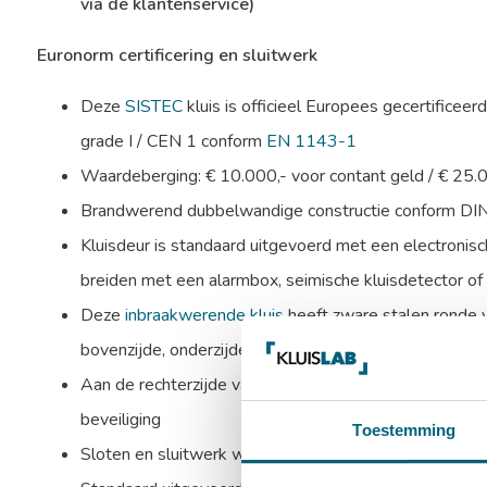
via de klantenservice)
Euronorm certificering en sluitwerk
Deze
SISTEC
kluis is officieel Europees gecertificeer
grade I / CEN 1 conform
EN 1143-1
Waardeberging: € 10.000,- voor contant geld / € 25.
Brandwerend dubbelwandige constructie conform D
Kluisdeur is standaard uitgevoerd met een electronisch
breiden met een alarmbox, seimische kluisdetector of t
Deze
inbraakwerende kluis
heeft zware stalen ronde
bovenzijde, onderzijde en linkerzijde
Aan de rechterzijde valt een blinde schoot in de sponn
beveiliging
Toestemming
Sloten en sluitwerk worden beschermd door mangaans