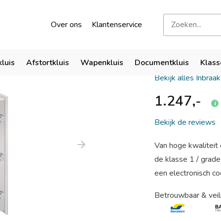
kend door verzekeraars
Bezoek onze showroom
Over ons
Klantenservice
SISTEC Eu
kluis
Afstortkluis
Wapenkluis
Documentkluis
Klass
Bekijk alles Inbraa
1.247,-
Bekijk de reviews
Van hoge kwaliteit 
de klasse 1 / grad
een electronisch cod
Betrouwbaar & veil