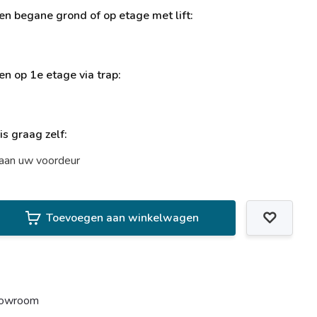
ren begane grond of op etage met lift:
ren op 1e etage via trap:
uis graag zelf:
t aan uw voordeur
Toevoegen aan winkelwagen
howroom