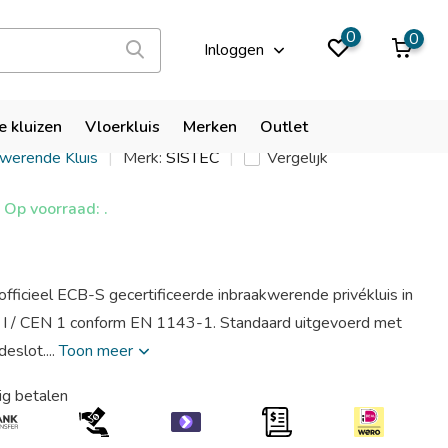
9,9
0
0
Inloggen
rosafe ES I 570 EL
e kluizen
Vloerkluis
Merken
Outlet
kwerende Kluis
Merk:
SISTEC
Vergelijk
Op voorraad: .
officieel ECB-S gecertificeerde inbraakwerende privékluis in
e I / CEN 1 conform EN 1143-1. Standaard uitgevoerd met
eslot....
Toon meer
ig betalen