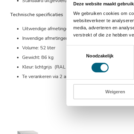
Standaard uitgevoerd met 1 in hoogte verstelbaar ui
Deze website maakt gebruik
We gebruiken cookies om cont
Technische specificaties
websiteverkeer te analyseren
media, adverteren en analys
Uitwendige afmetingen: 570 x 450 x 400 mm (HxBx
verstrekt of die ze hebben v
Inwendige afmetingen: 480 x 360 x 300 mm (HxBxD
Volume: 52 liter
Toestemmingsselectie
Noodzakelijk
Gewicht: 86 kg
Kleur: lichtgrijs (RAL 7035)
Te verankeren via 2 ankergaten in de bodem en 2 ank
Weigeren