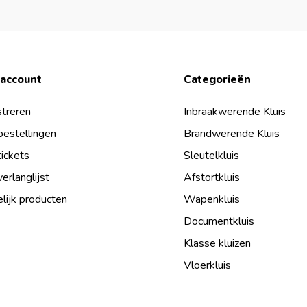
 account
Categorieën
treren
Inbraakwerende Kluis
bestellingen
Brandwerende Kluis
tickets
Sleutelkluis
verlanglijst
Afstortkluis
lijk producten
Wapenkluis
Documentkluis
Klasse kluizen
Vloerkluis