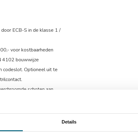
d door ECB-S in de klasse 1 /
000,- voor kostbaarheden
IN 4102 bouwwijze
 codeslot. Optioneel uit te
rilcontact.
 verchroomde schoten aan
ing van de kluis voor extra
Details
talen harde platen en relockers