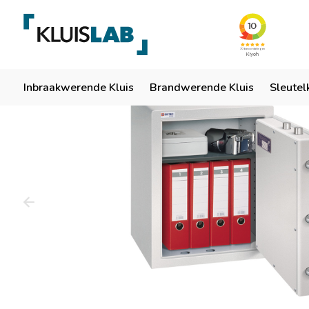
Team van specialisten
Ruim 50 jaar ervaring
Er
Home
Inbraakwerende Kluis
Brandwerende Kluis
Sleutel