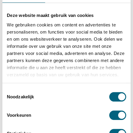
Salvus
Salvus Ravenna 8
Deze website maakt gebruik van cookies
Bekijk alles Inbraakwerende Kluis
We gebruiken cookies om content en advertenties te
personaliseren, om functies voor social media te bieden
1.663,-
en om ons websiteverkeer te analyseren. Ook delen we
Op voorraad: .
informatie over uw gebruik van onze site met onze
Bekijk de reviews
partners voor social media, adverteren en analyse. Deze
partners kunnen deze gegevens combineren met andere
Zeer degelijke officieel ECB-S gecertificeerde brand en
informatie die u aan ze heeft verstrekt of die ze hebben
inbraakwerende privékluis in de klasse 1 / grade I / CEN 1
verzameld op basis van uw gebruik van hun services.
conform EN 1143-1 en brandwerend gecertificeerd in de
klasse LFS 30 P conform EN 15659 (30 minuten
Toestemmingsselectie
Noodzakelijk
brandwering voor papier)...
Toon meer
Betrouwbaar & veilig betalen
Voorkeuren
Meerprijs installeren begane grond of op etage met