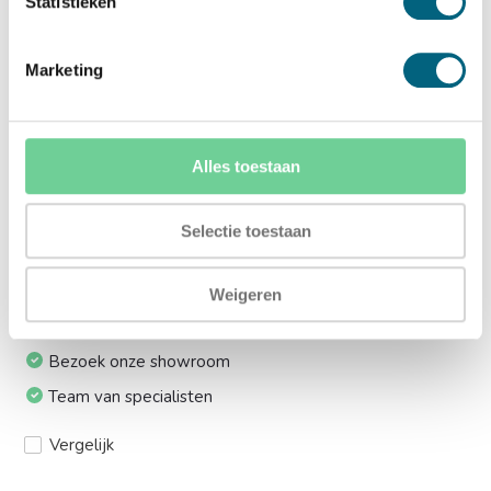
Statistieken
lift:
Ja (+€169,00)
Marketing
Meerprijs installeren op 1e etage via trap:
Ja (+€249,00)
Alles toestaan
Ik installeer de kluis graag zelf:
Selectie toestaan
Ja, levering tot aan uw voordeur
Weigeren
24/7 bereikbaar
Bezoek onze showroom
Team van specialisten
Vergelijk