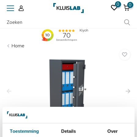
0
0
Ruim 50 jaar ervaring
Home
Toestemming
Details
Over