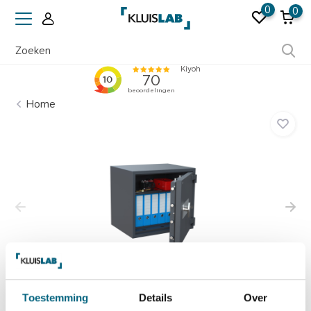
0
0
Ruim 50 jaar ervaring
Home
Toestemming
Details
Over