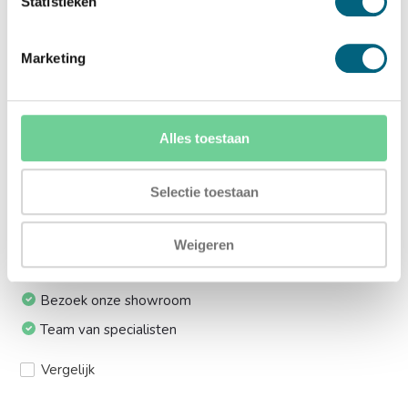
Statistieken
lift:
Ja (+€169,00)
Marketing
Meerprijs installeren op 1e etage via trap:
Ja (+€249,00)
Alles toestaan
Ik installeer de kluis graag zelf:
Selectie toestaan
Ja, levering tot aan uw voordeur
Weigeren
24/7 bereikbaar
Bezoek onze showroom
Team van specialisten
Vergelijk