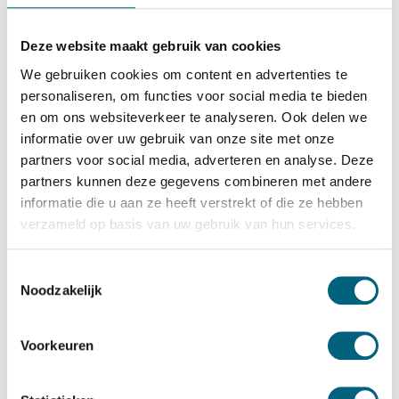
Salvus
Salvus Milano 4
Deze website maakt gebruik van cookies
Bekijk alles Inbraakwerende Kluis
We gebruiken cookies om content en advertenties te
personaliseren, om functies voor social media te bieden
2.225,-
en om ons websiteverkeer te analyseren. Ook delen we
Op voorraad
informatie over uw gebruik van onze site met onze
Bekijk de reviews
partners voor social media, adverteren en analyse. Deze
partners kunnen deze gegevens combineren met andere
Kwalitatieve officieel ECB-S gecertificeerde brand en
informatie die u aan ze heeft verstrekt of die ze hebben
inbraakwerende kluis in de klasse 2 / grade II / CEN 2
verzameld op basis van uw gebruik van hun services.
conform EN 1143-1 en brandwerend gecertificeerd in de
klasse LFS 30 P conform EN 15659 (30 minuten
Toestemmingsselectie
Noodzakelijk
brandwering voor papier)....
Toon meer
Betrouwbaar & veilig betalen
Voorkeuren
Meerprijs installeren begane grond of op etage met