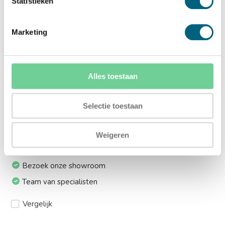
Statistieken
lift:
Ja (+€169,00)
Marketing
Meerprijs installeren op 1e etage via trap:
Ja (+€249,00)
Alles toestaan
Ik installeer de kluis graag zelf:
Selectie toestaan
Ja, levering tot aan uw voordeur
Weigeren
24/7 bereikbaar
Bezoek onze showroom
Team van specialisten
Vergelijk