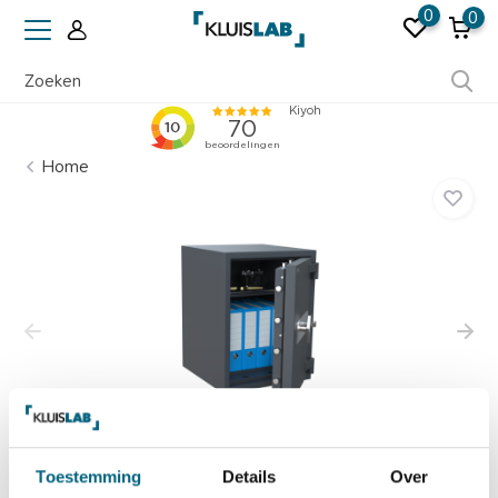
0
0
Ruim 50 jaar ervaring
Home
Toestemming
Details
Over