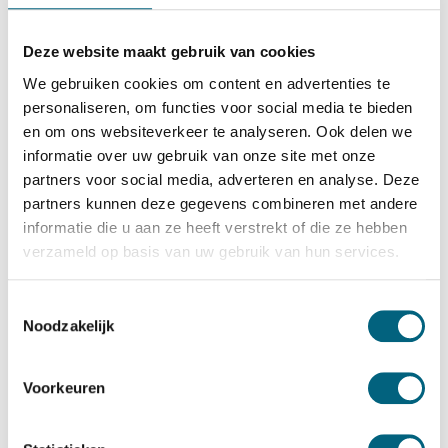
Salvus
Salvus Milano 3
Deze website maakt gebruik van cookies
Bekijk alles Inbraakwerende Kluis
We gebruiken cookies om content en advertenties te
personaliseren, om functies voor social media te bieden
2.079,-
en om ons websiteverkeer te analyseren. Ook delen we
Op voorraad: .
informatie over uw gebruik van onze site met onze
Bekijk de reviews
partners voor social media, adverteren en analyse. Deze
partners kunnen deze gegevens combineren met andere
Kwalitatieve officieel ECB-S gecertificeerde brand en
informatie die u aan ze heeft verstrekt of die ze hebben
inbraakwerende kluis in de klasse 2 / grade II / CEN 2
verzameld op basis van uw gebruik van hun services.
conform EN 1143-1 en brandwerend gecertificeerd in de
klasse LFS 30 P conform EN 15659 (30 minuten
Toestemmingsselectie
Noodzakelijk
brandwering voor papier)....
Toon meer
Betrouwbaar & veilig betalen
Voorkeuren
Meerprijs installeren begane grond of op etage met