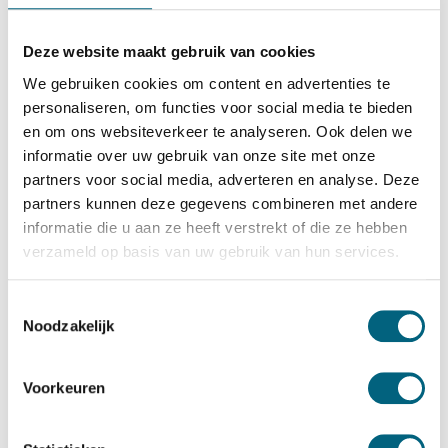
Salvus
Salvus Massa 5
Deze website maakt gebruik van cookies
Bekijk alles Inbraakwerende Kluis
We gebruiken cookies om content en advertenties te
personaliseren, om functies voor social media te bieden
12.968,-
en om ons websiteverkeer te analyseren. Ook delen we
Op voorraad: .
informatie over uw gebruik van onze site met onze
Bekijk de reviews
partners voor social media, adverteren en analyse. Deze
partners kunnen deze gegevens combineren met andere
Zware kwalitatieve officieel ECB-S gecertificeerde
informatie die u aan ze heeft verstrekt of die ze hebben
inbraakwerende kluis in de klasse 5 / grade V / CEN 5
verzameld op basis van uw gebruik van hun services.
conform EN 1143-1. Standaard uitgevoerd met twee
dubbelbaard sleutelsloten, optioneel te vervangen voor 1
Toestemmingsselectie
Noodzakelijk
of 2 electronische codesloten....
Toon meer
Betrouwbaar & veilig betalen
Voorkeuren
Meerprijs installeren begane grond of op etage met