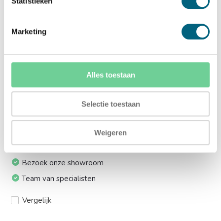
Statistieken
lift:
Ja (+€169,00)
Marketing
Meerprijs installeren op 1e etage via trap:
Ja (+€249,00)
Alles toestaan
Ik installeer de kluis graag zelf:
Selectie toestaan
Ja, levering tot aan uw voordeur
Weigeren
24/7 bereikbaar
Bezoek onze showroom
Team van specialisten
Vergelijk