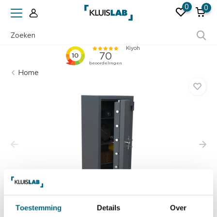
0
0
Ruim 50 jaar ervaring
Home
Toestemming
Details
Over