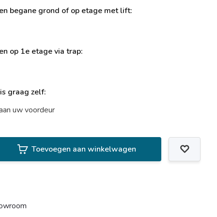
ren begane grond of op etage met lift:
ren op 1e etage via trap:
uis graag zelf:
t aan uw voordeur
Toevoegen aan winkelwagen
howroom