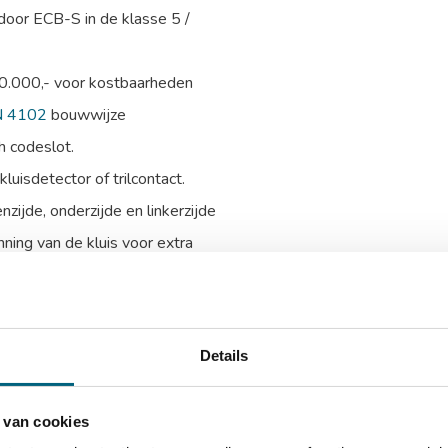
 door ECB-S in de klasse 5 /
50.000,- voor kostbaarheden
N 4102
bouwwijze
h codeslot.
luisdetector of trilcontact.
ijde, onderzijde en linkerzijde
nning van de kluis voor extra
talen harde platen, een
Details
 van cookies
xD)