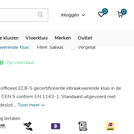
9,9
0
0
Inloggen
ssa 4 EL
e kluizen
Vloerkluis
Merken
Outlet
kwerende Kluis
Merk:
Salvus
Vergelijk
Op voorraad: .
officieel ECB-S gecertificeerde inbraakwerende kluis in de
 / CEN 5 conform EN 1143-1. Standaard uitgevoerd met
eslot....
Toon meer
ig betalen