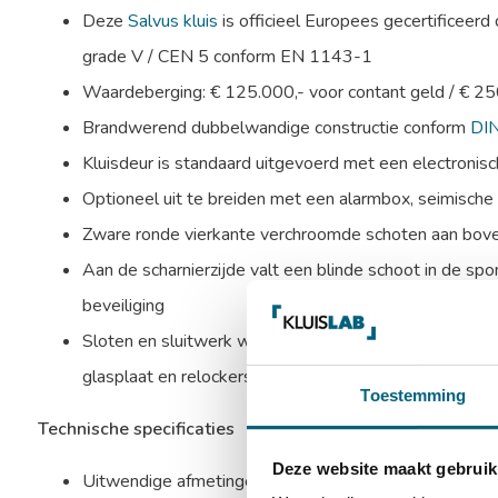
Deze
Salvus kluis
is officieel Europees gecertificeerd
grade V / CEN 5 conform EN 1143-1
Waardeberging: € 125.000,- voor contant geld / € 2
Brandwerend dubbelwandige constructie conform
DI
Kluisdeur is standaard uitgevoerd met een electronisc
Optioneel uit te breiden met een alarmbox, seimische k
Zware ronde vierkante verchroomde schoten aan bovenz
Aan de scharnierzijde valt een blinde schoot in de spo
beveiliging
Sloten en sluitwerk worden beschermd door mangaans
glasplaat en relockers
Toestemming
Technische specificaties
Deze website maakt gebruik
Uitwendige afmetingen: 1320 x 680 x 670 mm (HxB