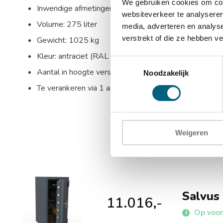
We gebruiken cookies om cont
Inwendige afmetingen: 1180 x 540 x 432 mm (HxBx
websiteverkeer te analyseren
Volume: 275 liter
media, adverteren en analys
verstrekt of die ze hebben v
Gewicht: 1025 kg
Kleur: antraciet (RAL 7024)
Toestemmingsselectie
Aantal in hoogte verstelbare uitneembare legborden:
Noodzakelijk
Te verankeren via 1 ankergat in de bodem en 1 anker
Weigeren
Salvus
11.016,-
Op voorr