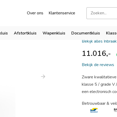
kend door verzekeraars
Bezoek onze showroom
Over ons
Klantenservice
Salvus Ma
kluis
Afstortkluis
Wapenkluis
Documentkluis
Klass
Bekijk alles Inbraa
11.016,-
Bekijk de reviews
Zware kwalitatieve 
klasse 5 / grade V
een electronisch cod
Betrouwbaar & veil