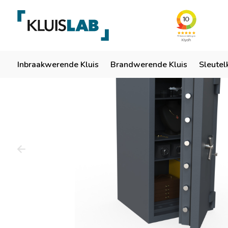
Team van specialisten
Ruim 50 jaar ervaring
Er
Home
Inbraakwerende Kluis
Brandwerende Kluis
Sleutel