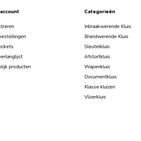
 account
Categorieën
treren
Inbraakwerende Kluis
bestellingen
Brandwerende Kluis
tickets
Sleutelkluis
verlanglijst
Afstortkluis
lijk producten
Wapenkluis
Documentkluis
Klasse kluizen
Vloerkluis